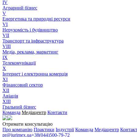
IV
Аграрний бізнес
V
Енергетика та природні ресурси
VI
Нерухомість і будівництво
VII
Транспорт та інфраструктура
VIII
Медіа, реклама, маркетинг
IX
Телекомунікації
X
Інтернет і електронна комерція
XI
Фінансовий сектор
XII
Авіація
XIII
Гральний бізнес
Команда
Медіацентр
Контакти
Отримати консультацію
Про компанію
Практики
Індустрії
Команда
Медіацентр
Контак
pr@jurimex.ua
+38(044)500-79-72