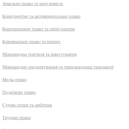
Земельне право та нерухомість
Конкурентне та антимонопольне право
Корпоративне право та цінні папери
Кримінальне право та процес
Міжнародна торгівля та інвестування
Міжнародне оподаткування та транскордонні транзакції
Медіа право
Податкове право
Судові спори та арбітраж
Трудове право