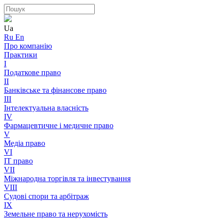
Ua
Ru
En
Про компанію
Практики
I
Податкове право
II
Банківське та фінансове право
III
Інтелектуальна власність
IV
Фармацевтичне і медичне право
V
Медіа право
VI
IT право
VII
Міжнародна торгівля та інвестування
VIII
Судові спори та арбітраж
IX
Земельне право та нерухомість