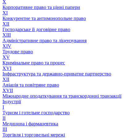
X
Корпоративне право та цінні папери
XI
Конкурентне та антимонопольне право
XII
Господарське й договірне право
XIII
Адмiнiстративне право та лiцензування
XIV
Трудове право
XV
Кримінальне право та процес
XVI
Інфраструктура та державно-приватне партнерство
XII
Авіація та повітряне право
XVII
Міжнародне оподаткування та транскордонні транзакції
Індустрії
I
Туризм і готельне господарство
II
Медицина і фармацевтика
III
Торгівля і торговельні мережі