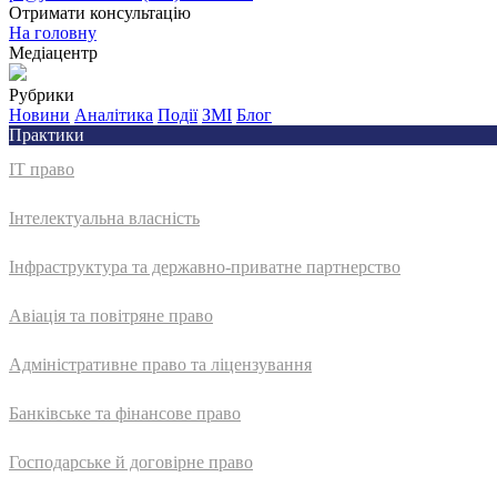
Отримати консультацію
На головну
Медіацентр
Рубрики
Новини
Аналітика
Події
ЗМІ
Блог
Практики
IT право
Інтелектуальна власність
Інфраструктура та державно-приватне партнерство
Авіація та повітряне право
Адмiнiстративне право та лiцензування
Банківське та фінансове право
Господарське й договірне право