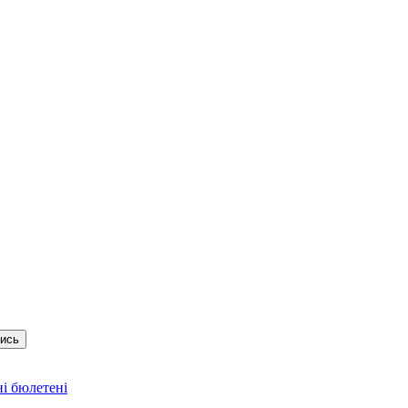
тись
і бюлетені