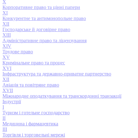
X
Корпоративне право та цінні папери
XI
Конкурентне та антимонопольне право
XII
Господарське й договірне право
XIII
Адмiнiстративне право та лiцензування
XIV
Трудове право
XV
Кримінальне право та процес
Юристи аналізують події в Україні
XVI
Інфраструктура та державно-приватне партнерство
та за кордоном
XII
Підписуйтесь, щоб не пропустити важливе
Авіація та повітряне право
*
XVII
Міжнародне оподаткування та транскордонні транзакції
Індустрії
*
I
Туризм і готельне господарство
II
Медицина і фармацевтика
III
Підписатися
Торгівля і торговельні мережі