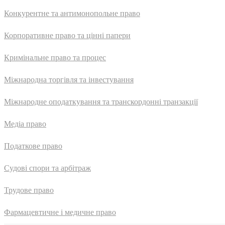
Конкурентне та антимонопольне право
Корпоративне право та цінні папери
Кримінальне право та процес
Міжнародна торгівля та інвестування
Міжнародне оподаткування та транскордонні транзакції
Медіа право
Податкове право
Судові спори та арбітраж
Трудове право
Фармацевтичне і медичне право