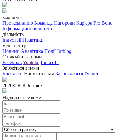
компанія
Про компанію
Команда
Нагороди
Кар'єра
Pro Bono
Інформаційні бюлетені
діяльність
Індустрії
Практики
медіацентр
Новини
Аналітика
Події
Jurblog
Слідкуйте за нами
Facebook
Youtube
LinkedIn
Зв'яжіться з нами
Контакти
Написати нам
Завантажити буклет
2026
© ЮК Jurimex
Надіслати резюме