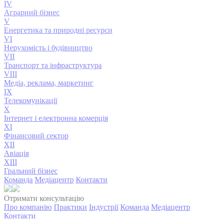
IV
Аграрний бізнес
V
Енергетика та природні ресурси
VI
Нерухомість і будівництво
VII
Транспорт та інфраструктура
VIII
Медіа, реклама, маркетинг
IX
Телекомунікації
X
Інтернет і електронна комерція
XI
Фінансовий сектор
XII
Авіація
XIII
Гральний бізнес
Команда
Медіацентр
Контакти
Отримати консультацію
Про компанію
Практики
Індустрії
Команда
Медіацентр
Контакти