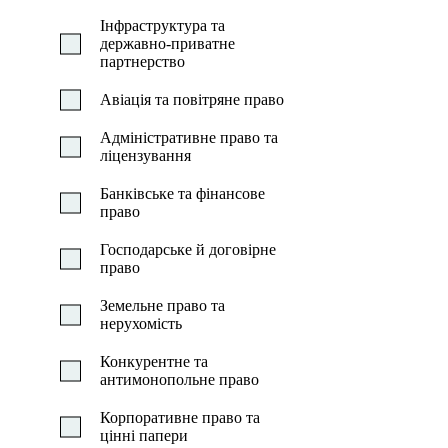
Інфраструктура та
державно-приватне
партнерство
Авіація та повітряне право
Адмiнiстративне право та
лiцензування
Банківське та фінансове
право
Господарське й договірне
право
Земельне право та
нерухомість
Конкурентне та
антимонопольне право
Корпоративне право та
цінні папери