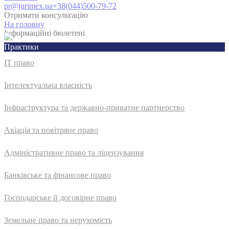
pr@jurimex.ua
+38(044)500-79-72
Отримати консультацію
На головну
Інформаційні бюлетені
Практики
IT право
Інтелектуальна власність
Інфраструктура та державно-приватне партнерство
Авіація та повітряне право
Адмiнiстративне право та лiцензування
Банківське та фінансове право
Господарське й договірне право
Земельне право та нерухомість