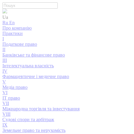
Ua
Ru
En
Про компанію
Практики
I
Податкове право
II
Банківське та фінансове право
III
Інтелектуальна власність
IV
Фармацевтичне і медичне право
V
Медіа право
VI
IT право
VII
Міжнародна торгівля та інвестування
VIII
Судові спори та арбітраж
IX
Земельне право та нерухомість