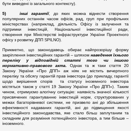
бути виведені із загального контексту).
5)
інші гарантії
, до яких можна віднести створення
популярних останнім часом офісів, рад, груп при профільних
міністерствах (наприклад, діяльність Офісу із залучення та
підтримки інвестицій, Національної інвестиційної ради,
створення при Міністерстві інфраструктури України Проектного
офісу з розвитку ДПП SPILNO).
Прикметно, що законодавець обирає найпрозорішу форму
закріплення інвестиційних гарантій – шляхом
наведення їхнього
переліку у відповідній статті того чи іншого
нормативно-правового акта.
Однак та ж таки стаття 20
Закону України «Про ДПП» аж ніяк не містить вичерпного
переліку та обсягу гарантій прав інвестора (до прикладу, гарантії
щодо вирішення спорів та статусу іноземного інвестора
містяться також у статті 19 Закону України «Про ДПП»). Таким
чином, отримуємо алогічну ситуацію: наявність значної кількості
присвячених гарантуванню інвестицій норм, структурованих у
межах багаторівневої системи, не призвело ані до збільшення
ефективності надаваних гарантій, ані до підвищення якості
інвестиційного законодавства, яке стало більш заплутаним та
складним для розуміння потенційного інвестора, а тим більше –
іноземного.