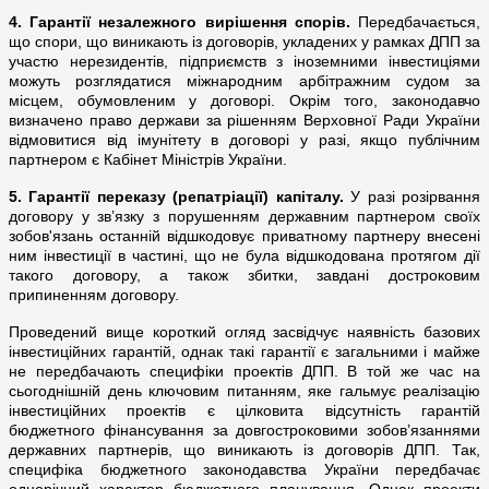
4.
Гарантії незалежного вирішення спорів.
Передбачається,
що
спори, що виникають із договорів, укладених у рамках ДПП за
участю нерезидентів, підприємств з іноземними інвестиціями
можуть розглядатися міжнародним арбітражним судом за
місцем, обумовленим у договорі. Окрім того, законодавчо
визначено право держави за рішенням Верховної Ради України
відмовитися від імунітету в договорі у разі, якщо публічним
партнером є Кабінет Міністрів України.
5.
Гарантії переказу (репатріації) капіталу.
У разі розірвання
договору у зв’язку з порушенням державним партнером своїх
зобов'язань останній відшкодовує приватному партнеру внесені
ним інвестиції в частині, що не була відшкодована протягом дії
такого договору, а також збитки, завдані достроковим
припиненням договору.
Проведений вище короткий огляд засвідчує наявність базових
інвестиційних гарантій, однак такі гарантії є загальними і майже
не передбачають специфіки проектів ДПП. В той же час на
сьогоднішній день ключовим питанням, яке гальмує реалізацію
інвестиційних проектів є цілковита відсутність гарантій
бюджетного фінансування за довгостроковими зобов’язаннями
державних партнерів, що виникають із договорів ДПП. Так,
специфіка бюджетного законодавства України передбачає