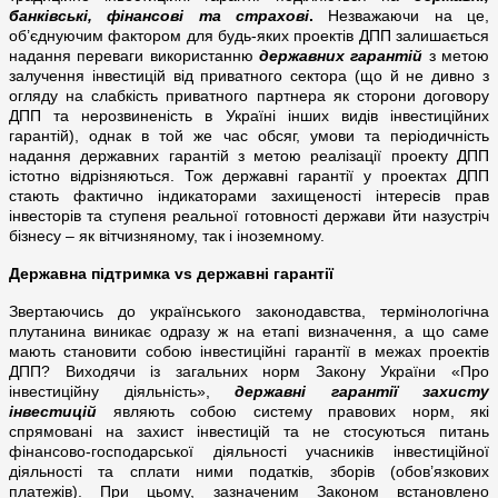
банківські, фінансові та страхові
.
Незважаючи на це,
об’єднуючим фактором для будь-яких проектів ДПП залишається
надання переваги використанню
державних гарантій
з метою
залучення інвестицій від приватного сектора (що й не дивно з
огляду на слабкість приватного партнера як сторони договору
ДПП та нерозвиненість в Україні інших видів інвестиційних
гарантій), однак в той же час обсяг, умови та періодичність
надання державних гарантій з метою реалізації проекту ДПП
істотно відрізняються. Тож державні гарантії у проектах ДПП
стають фактично індикаторами захищеності інтересів прав
інвесторів та ступеня реальної готовності держави йти назустріч
бізнесу – як вітчизняному, так і іноземному.
Державна підтримка
vs
державні гарантії
Звертаючись до українського законодавства, термінологічна
плутанина виникає одразу ж на етапі визначення, а що саме
мають становити собою інвестиційні гарантії в межах проектів
ДПП? Виходячи із загальних норм Закону України «Про
інвестиційну діяльність»,
державні гарантії захисту
інвестицій
являють собою систему правових норм, які
спрямовані на захист інвестицій та не стосуються питань
фінансово-господарської діяльності учасників інвестиційної
діяльності та сплати ними податків, зборів (обов’язкових
платежів). При цьому, зазначеним Законом встановлено