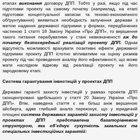
етапах
виконання
договору ДПП. Тобто у разі, якщо під час
підготовки проекту на самому початку (наприклад, на етапі
підготовки концептуальної записки та техніко-економічного
обґрунтування) виявиться необхідність залучення держави з
метою надання державної підтримки у формах, передбачених
частиною 1 статті 18 Закону України «Про ДПП», то вирішення
такого питання перебуватиме у стані невизначеності
аж до
початку безпосередньої реалізації проекту ДПП.
Однак
відсутність можливості врахувати позитивні ефекти державної
підтримки проекту ДПП істотно впливатиме на оцінку ризиків
проекту під час проведення аналізу його ефективності, що може
мати наслідком відмову від реалізації проекту на його
зародковому етапі.
Система гарантування інвестицій у проектах ДПП
Державні гарантії захисту інвестицій у рамках проектів ДПП
сконцентровані здебільшого у статті 20 Закону України «Про
ДПП». Втім, наведена стаття є не більш аніж вершиною
айсберга, адже глибший аналіз переконує, що у юридичній
площині
система державних гарантій захисту інвестицій у
проектах ДПП представлена багаторівневою
структурою, яка об’єднує сукупність загальних та
спеціальних інвестиційних гарантій: