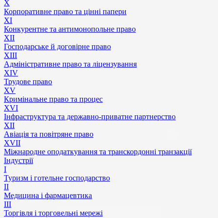
X
Корпоративне право та цінні папери
XI
Конкурентне та антимонопольне право
XII
Господарське й договірне право
XIII
Адмiнiстративне право та лiцензування
XIV
Трудове право
XV
Кримінальне право та процес
XVI
Інфраструктура та державно-приватне партнерство
XII
Авіація та повітряне право
XVII
Міжнародне оподаткування та транскордонні транзакції
Індустрії
Юристи аналізують події в Україні
I
та за кордоном
Туризм і готельне господарство
II
Підписуйтесь, щоб не пропустити важливе
Медицина і фармацевтика
III
*
Торгівля і торговельні мережі