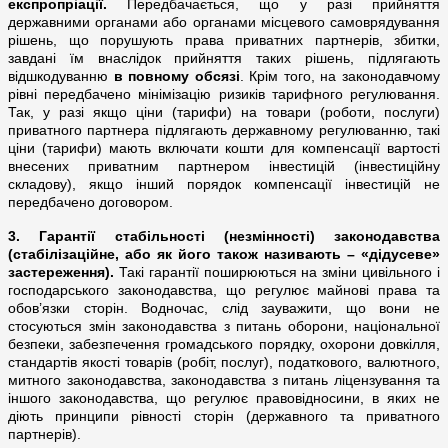
експропріації.
Передбачається, що
у разі прийняття
державними органами або органами місцевого самоврядування
рішень, що порушують права приватних партнерів, збитки,
завдані їм внаслідок прийняття таких рішень, підлягають
відшкодуванню
в повному обсязі
. Крім того, на законодавчому
рівні передбачено мінімізацію ризиків тарифного регулювання.
Так, у разі якщо ціни (тарифи) на товари (роботи, послуги)
приватного партнера підлягають державному регулюванню, такі
ціни (тарифи) мають включати кошти для компенсації вартості
внесених приватним партнером інвестицій (інвестиційну
складову), якщо інший порядок компенсації інвестицій не
передбачено договором.
3. Гарантії стабільності (незмінності) законодавства
(стабілізаційне, або як його також називають – «дідусеве»
застереження).
Такі гарантії
поширюються на зміни цивільного і
господарського законодавства, що регулює майнові права та
обов’язки сторін. Водночас, слід зауважити, що вони не
стосуються змін законодавства з питань оборони, національної
безпеки, забезпечення громадського порядку, охорони довкілля,
стандартів якості товарів (робіт, послуг), податкового, валютного,
митного законодавства, законодавства з питань ліцензування та
іншого законодавства, що регулює правовідносини, в яких не
діють принципи рівності сторін (державного та приватного
партнерів).