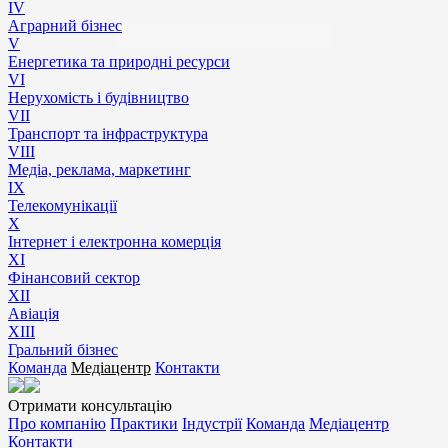
IV
Аграрний бізнес
*
V
Енергетика та природні ресурси
VI
Підписатися
Нерухомість і будівництво
VII
Транспорт та інфраструктура
VIII
Медіа, реклама, маркетинг
IX
Телекомунікації
X
Інтернет і електронна комерція
XI
Фінансовий сектор
XII
Авіація
XIII
Гральний бізнес
Команда
Медіацентр
Контакти
Отримати консультацію
Про компанію
Практики
Індустрії
Команда
Медіацентр
Контакти