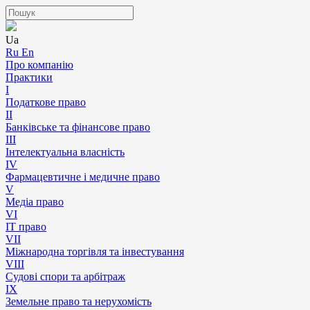
Ua
Ru
En
Про компанію
Практики
I
Податкове право
II
Банківське та фінансове право
III
Інтелектуальна власність
IV
Фармацевтичне і медичне право
V
Медіа право
VI
IT право
VII
Міжнародна торгівля та інвестування
VIII
Судові спори та арбітраж
IX
Земельне право та нерухомість