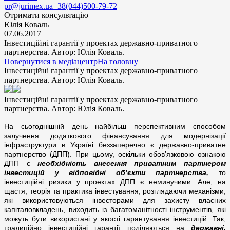
pr@jurimex.ua
+38(044)500-79-72
Отримати консультацію
Юлія Коваль
07.06.2017
Інвестиційні гарантії у проектах державно-приватного
партнерства. Автор: Юлія Коваль.
Повернутися в медіацентр
На головну
Інвестиційні гарантії у проектах державно-приватного
партнерства. Автор: Юлія Коваль.
Інвестиційні гарантії у проектах державно-приватного
партнерства. Автор: Юлія Коваль.
Н
а сьогоднішній день найбільш перспективним способом
залучення додаткового фінансування для модернізації
інфраструктури в Україні беззаперечно є державно-приватне
партнерство (ДПП). При цьому, оскільки обов’язковою ознакою
ДПП є
необхідність внесення приватним партнером
інвестицій у відповідні об’єкти партнерства,
то
інвестиційні ризики у проектах ДПП є неминучими. Але, на
щастя, теорія та практика інвестування, розглядаючи механізми,
які використовуються інвесторами для захисту власних
капіталовкладень, виходить із багатоманітності інструментів, які
можуть бути використані у якості гарантування інвестицій. Так,
традиційно інвестиційні гарантії поділяються на
державні,