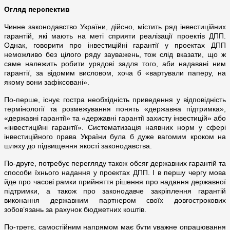
Огляд перспектив
Чинне законодавство України, дійсно, містить ряд інвестиційних
гарантій, які мають на меті сприяти реалізації проектів ДПП.
Однак, говорити про інвестиційні гарантії у проектах ДПП
неможливо без цілого ряду зауважень, тож слід вказати, що ж
саме належить робити урядові задля того, аби надавані ним
гарантії, за відомим висловом, хоча б «вартували паперу, на
якому вони зафіксовані».
По-перше, існує гостра необхідність приведення у відповідність
термінології та розмежування понять «державна підтримка»,
«державні гарантії» та «державні гарантії захисту інвестицій» або
«інвестиційні гарантії». Систематизація наявних норм у сфері
інвестиційного права України була б дуже вагомим кроком на
шляху до підвищення якості законодавства.
По-друге, потребує перегляду також обсяг державних гарантій та
способи їхнього надання у проектах ДПП. І в першу чергу мова
йде про часові рамки прийняття рішення про надання державної
підтримки, а також про законодавче закріплення гарантій
виконання державним партнером своїх довгострокових
зобов’язань за рахунок бюджетних коштів.
По-третє, самостійним напрямом має бути уважне опрацювання