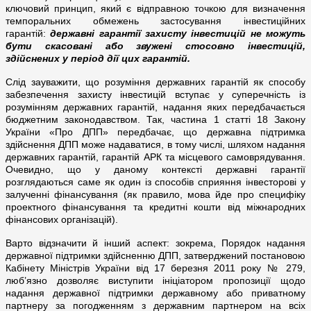
ключовий принцип, який є відправною точкою для визначення
темпоральних обмежень застосування інвестиційних
гарантій:
державні гарантії захисту інвестицій не можуть
бути скасовані або звужені стосовно інвестицій,
здійснених у період дії цих гарантій.
Слід зауважити, що розуміння державних гарантій як способу
забезпечення захисту інвестицій вступає у суперечність із
розумінням державних гарантій, надання яких передбачається
бюджетним законодавством. Так, частина 1 статті 18 Закону
України «Про ДПП» передбачає, що державна підтримка
здійснення ДПП може надаватися, в тому числі, шляхом надання
державних гарантій, гарантій АРК та місцевого самоврядування.
Очевидно, що у даному контексті державні гарантії
розглядаються саме як один із способів сприяння інвесторові у
залученні фінансування (як правило, мова йде про специфіку
проектного фінансування та кредитні кошти від міжнародних
фінансових організацій).
Варто відзначити й інший аспект: зокрема, Порядок надання
державної підтримки здійсненню ДПП, затверджений постановою
Кабінету Міністрів України від 17 березня 2011 року № 279,
люб’язно дозволяє виступити ініціатором пропозиції щодо
надання державної підтримки державному або приватному
партнеру за погодженням з державним партнером на всіх