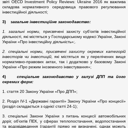
звіті ОЕСD Investment Policy Reviews: Ukraine 2016 як важлива
складова нормативного середовища правового регулювання
інвестиційної діяльності;
3) з
агальне інвестиційне законодавство:
1. загальні норми,
присвячені захисту суб’єктів інвестиційної
діяльності, які містяться у Господарському кодексі України, Законі
України «Про інвестиційну діяльність»;.
2. спеціальні норми, присвячені захисту окремих категорій
інвесторів чи інвестицій,
які містяться як у перелічених вище
нормативно-правових актах, так і додатково у базовому Законі
України «Про режим іноземного інвестування»;
4)
спеціальне законодавство у галузі ДПП та його
окремих форм:
1. стаття 20 Закону України «Про ДПП»;
2. Розділ IV-1 «Державні гарантії» Закону України «Про концесії»
(розділ складається з однієї статті 24-1);
3. спеціальні Закони України з питань концесії автомобільних
доріг, об’єктів ПЕК, у сферах теплопостачання, водопостачання
та водовідведення (гарантії прямо не визначені, однак можуть