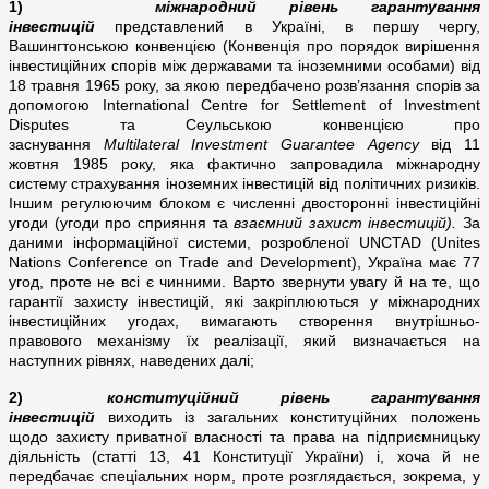
1)
міжнародний рівень гарантування
інвестицій
представлений в Україні, в першу чергу,
Вашингтонською конвенцією (Конвенція про порядок вирішення
інвестиційних спорів між державами та іноземними особами) від
18 травня 1965 року, за якою передбачено розв’язання спорів за
допомогою International Centre for Settlement of Investment
Disputes та Сеульською конвенцією про
заснування
Multilateral
Investment
Guarantee
Agency
від 11
жовтня 1985 року, яка фактично запровадила міжнародну
систему страхування іноземних інвестицій від політичних ризиків.
Іншим регулюючим блоком є численні двосторонні інвестиційні
угоди (угоди про сприяння та
взаємний захист інвестицій).
За
даними інформаційної системи, розробленої UNCTAD (Unites
Nations Conference on Trade and Development), Україна має 77
угод, проте не всі є чинними. Варто звернути увагу й на те, що
гарантії захисту інвестицій, які закріплюються у міжнародних
інвестиційних угодах, вимагають створення внутрішньо-
правового механізму їх реалізації, який визначається на
наступних рівнях, наведених далі;
2)
конституційний рівень гарантування
інвестицій
виходить із загальних конституційних положень
щодо захисту приватної власності та права на підприємницьку
діяльність (статті 13, 41 Конституції України) і, хоча й не
передбачає спеціальних норм, проте розглядається, зокрема, у