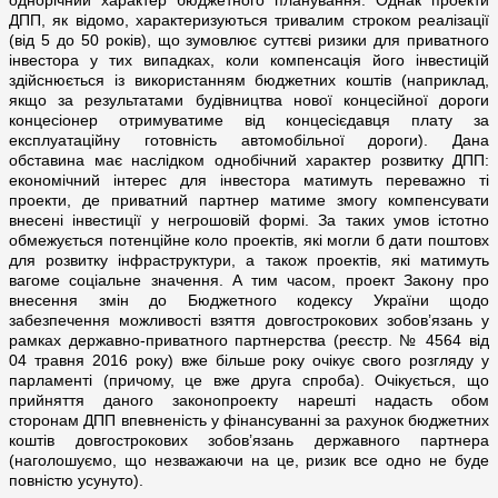
однорічний характер бюджетного планування. Однак проекти
ДПП, як відомо, характеризуються тривалим строком реалізації
(від 5 до 50 років), що зумовлює суттєві ризики для приватного
інвестора у тих випадках, коли компенсація його інвестицій
здійснюється із використанням бюджетних коштів (наприклад,
якщо за результатами будівництва нової концесійної дороги
концесіонер отримуватиме від концесієдавця плату за
експлуатаційну готовність автомобільної дороги). Дана
обставина має наслідком однобічний характер розвитку ДПП:
економічний інтерес для інвестора матимуть переважно ті
проекти, де приватний партнер матиме змогу компенсувати
внесені інвестиції у негрошовій формі. За таких умов істотно
обмежується потенційне коло проектів, які могли б дати поштовх
для розвитку інфраструктури, а також проектів, які матимуть
вагоме соціальне значення. А тим часом, проект Закону про
внесення змін до Бюджетного кодексу України щодо
забезпечення можливості взяття довгострокових зобов’язань у
рамках державно-приватного партнерства (реєстр. № 4564 від
04 травня 2016 року) вже більше року очікує свого розгляду у
парламенті (причому, це вже друга спроба). Очікується, що
прийняття даного законопроекту нарешті надасть обом
сторонам ДПП впевненість у фінансуванні за рахунок бюджетних
коштів довгострокових зобов’язань державного партнера
(наголошуємо, що незважаючи на це, ризик все одно не буде
повністю усунуто).