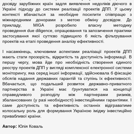
досвіду зарубіжних країн задля виявлення недоліків діючого в
Україні підходу до системи реалізації проектів ДПП. У цьому
контексті вбачається за необхідне посилити співпрацю з
міжнародними донорами з метою обміну досвідом. До
прикладу, MIGA розробило власну методику
проведення due diligence, опрацювання та запозичення практики
застосування якої суттєво підвищило б якість фільтрування
проектів на етапі проведення аналізу ефективності.
І насамкінець, ключовими аспектами реалізації проектів ДПП
мають стати прозорість, відкритість та доступність інформації. В
першу чергу, мова йде про необхідність створення єдиного
реєстру проектів ДПП у вигляді комплексної електронної системи
моніторингу, яка серед іншої інформації, здійснювала б фіксацію
обсягів надання державних гарантій та ступінь їх ефективності.
Вбачається, що подальший розвиток державно-приватного
партнерства в Україні має ґрунтуватися на концепції
справедливого розподілу між партнерами ризиків,
збалансованих (у разі необхідності) інвестиційними гарантіями. І
саме доступність та ефективність останніх відіграватиме
колосальну роль для формування Україною іміджу інвестиційно
привабливої країни.
Автор:
Юлія Коваль