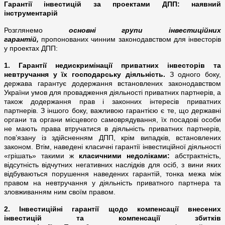
Гарантії інвестицій за проектами ДПП: наявний
інструментарій
Розглянемо
основні групи інвестиційних
гарантій,
пропонованих чинним законодавством для інвесторів
у проектах ДПП:
1. Гарантії недискримінації приватних інвесторів та
невтручання у їх господарську діяльність.
З одного боку,
держава гарантує додержання встановлених законодавством
України умов для провадження діяльності приватних партнерів, а
також додержання прав і законних інтересів приватних
партнерів. З іншого боку, важливою гарантією є те, що державні
органи та органи місцевого самоврядування, їх посадові особи
не мають права втручатися в діяльність приватних партнерів,
пов’язану із здійсненням ДПП, крім випадків, встановлених
законом. Втім, наведені класичні гарантії інвестиційної діяльності
«грішать» такими ж
класичними недоліками:
абстрактність,
відсутність відчутних негативних наслідків для осіб, з вини яких
відбуваються порушення наведених гарантій, тонка межа між
правом на невтручання у діяльність приватного партнера та
зловживанням ним своїм правом.
2.
Інвестиційні гарантії щодо компенсації внесених
інвестицій та компенсації збитків