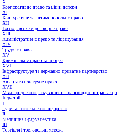
X
Корпоративне право та цінні папери
XI
Конкурентне та антимонопольне право
XII
Господарське й договірне право
XIII
Адмiнiстративне право та лiцензування
XIV
Трудове право
XV
Кримінальне право та процес
XVI
Інфраструктура та державно-приватне партнерство
XII
Авіація та повітряне право
XVII
Міжнародне оподаткування та транскордонні транзакції
Індустрії
I
Туризм і готельне господарство
II
Медицина і фармацевтика
III
Торгівля і торговельні мережі