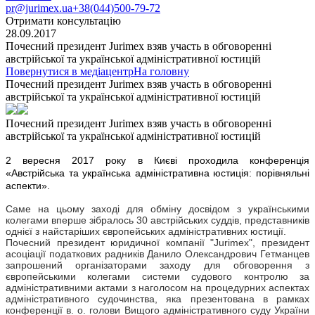
pr@jurimex.ua
+38(044)500-79-72
Отримати консультацію
28.09.2017
Почесний президент Jurіmex взяв участь в обговоренні
австрійської та української адміністративної юстицій
Повернутися в медіацентр
На головну
Почесний президент Jurіmex взяв участь в обговоренні
австрійської та української адміністративної юстицій
Почесний президент Jurіmex взяв участь в обговоренні
австрійської та української адміністративної юстицій
2
вересня 2017 року в Києві проходила конференція
«Австрійська та українська адміністративна юстиція: порівняльні
аспекти».
Саме на цьому заході для обміну досвідом з українськими
колегами вперше зібралось 30 австрійських суддів, представників
однієї з найстаріших європейських адміністративних юстиції.
Почесний президент юридичної компанії "Jurimex", президент
асоціації податкових радників Данило Олександрович Гетманцев
запрошений організаторами заходу для обговорення з
європейськими колегами системи судового контролю за
адміністративними актами з наголосом на процедурних аспектах
адміністративного судочинства, яка презентована в рамках
конференції в. о. голови Вищого адміністративного суду України