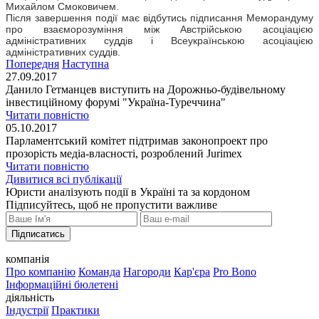
Михайлом Смоковичем.
Після завершення події має відбутись підписання Меморандуму
про взаєморозуміння між Австрійською асоціацією
адміністративних суддів і Всеукраїнською асоціацією
адміністративних суддів.
Попередня
Наступна
27.09.2017
Данило Гетманцев виступить на Дорожньо-будівельному
інвестиційному форумі "Україна-Туреччина"
Читати повністю
05.10.2017
Парламентський комітет підтримав законопроект про
прозорість медіа-власності, розроблений Jurimex
Читати повністю
Дивитися всі публікації
Юристи аналізують події в Україні та за кордоном
Підписуйтесь, щоб не пропустити важливе
Підписатись
компанія
Про компанію
Команда
Нагороди
Кар'єра
Pro Bono
Інформаційні бюлетені
діяльність
Індустрії
Практики