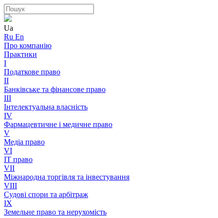
Ua
Ru
En
Про компанію
Практики
I
Податкове право
II
Банківське та фінансове право
III
Інтелектуальна власність
IV
Фармацевтичне і медичне право
V
Медіа право
VI
IT право
VII
Міжнародна торгівля та інвестування
VIII
Судові спори та арбітраж
IX
Земельне право та нерухомість