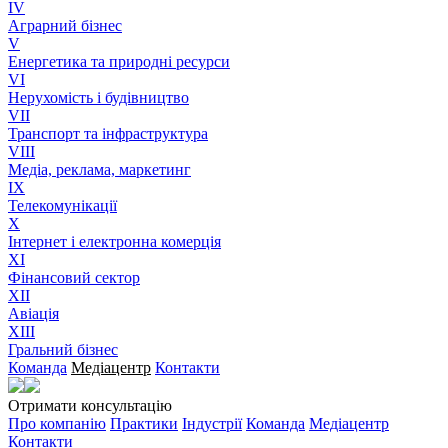
IV
Аграрний бізнес
V
Енергетика та природні ресурси
VI
Нерухомість і будівництво
VII
Транспорт та інфраструктура
VIII
Медіа, реклама, маркетинг
IX
Телекомунікації
X
Інтернет і електронна комерція
XI
Фінансовий сектор
XII
Авіація
XIII
Гральний бізнес
Команда
Медіацентр
Контакти
Отримати консультацію
Про компанію
Практики
Індустрії
Команда
Медіацентр
Контакти