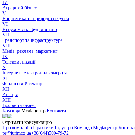
IV
Аграрний бізнес
V
Енергетика та природні ресурси
VI
Нерухомість і будівництво
VII
Транспорт та інфраструктура
VIII
Медіа, реклама, маркетинг
IX
Телекомунікації
X
Інтернет і електронна комерція
XI
Фінансовий сектор
XII
Авіація
XIII
Гральний бізнес
Команда
Медіацентр
Контакти
Отримати консультацію
Про компанію
Практики
Індустрії
Команда
Медіацентр
Контак
pr@jurimex.ua
+38(044)500-79-72