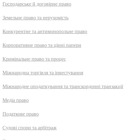
Господарське й договірне право
Земельне право та нерухомість
Конкурентне та антимонопольне право
Корпоративне право та цінні папери
Кримінальне право та процес
Міжнародна торгівля та інвестування
Міжнародне оподаткування та транскордонні транзакції
Медіа право
Податкове право
Судові спори та арбітраж