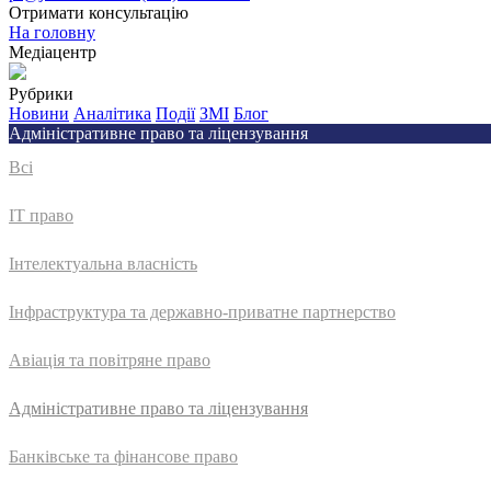
Отримати консультацію
На головну
Медіацентр
Рубрики
Новини
Аналітика
Події
ЗМІ
Блог
Адмiнiстративне право та лiцензування
Всі
IT право
Інтелектуальна власність
Інфраструктура та державно-приватне партнерство
Авіація та повітряне право
Адмiнiстративне право та лiцензування
Банківське та фінансове право