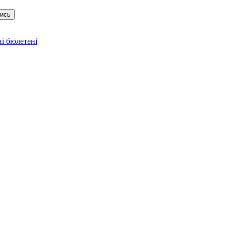
тись
і бюлетені