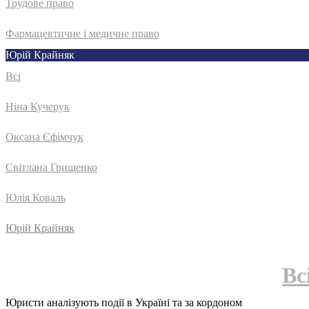
Трудове право
Фармацевтичне і медичне право
Юрій Крайняк
Всі
Ніна Кучерук
Оксана Єфімчук
Світлана Грищенко
Юлія Коваль
Юрій Крайняк
Вс
Юристи аналізують події в Україні та за кордоном