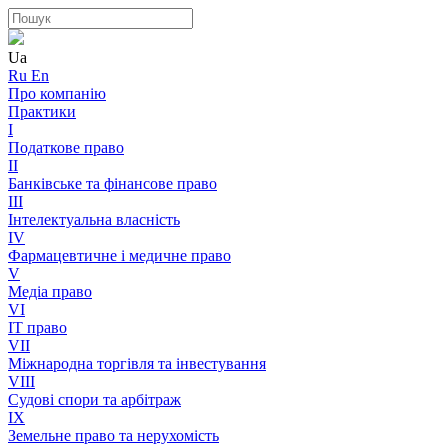
Ua
Ru
En
Про компанію
Практики
I
Податкове право
II
Банківське та фінансове право
III
Інтелектуальна власність
IV
Фармацевтичне і медичне право
V
Медіа право
VI
IT право
VII
Міжнародна торгівля та інвестування
VIII
Судові спори та арбітраж
IX
Земельне право та нерухомість