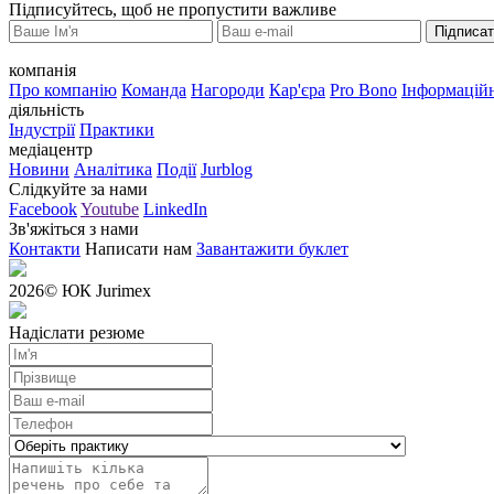
Підписуйтесь, щоб не пропустити важливе
Підписа
компанія
Про компанію
Команда
Нагороди
Кар'єра
Pro Bono
Інформаційн
діяльність
Індустрії
Практики
медіацентр
Новини
Аналітика
Події
Jurblog
Слідкуйте за нами
Facebook
Youtube
LinkedIn
Зв'яжіться з нами
Контакти
Написати нам
Завантажити буклет
2026
© ЮК Jurimex
Надіслати резюме