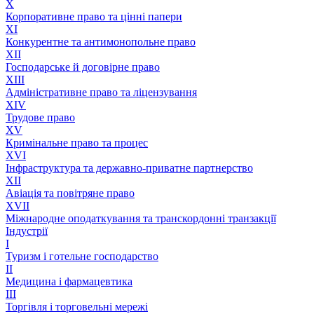
X
Корпоративне право та цінні папери
XI
Конкурентне та антимонопольне право
XII
Господарське й договірне право
XIII
Адмiнiстративне право та лiцензування
XIV
Трудове право
XV
Кримінальне право та процес
XVI
Інфраструктура та державно-приватне партнерство
XII
Авіація та повітряне право
XVII
Міжнародне оподаткування та транскордонні транзакції
Індустрії
I
Туризм і готельне господарство
II
Медицина і фармацевтика
III
Торгівля і торговельні мережі