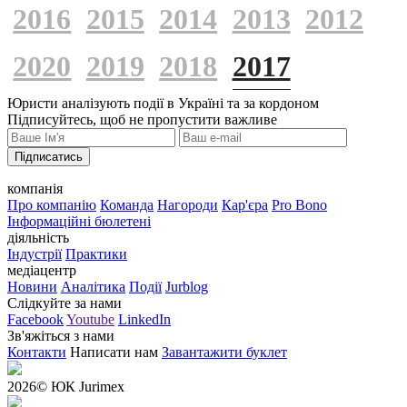
2016
2015
2014
2013
2012
2020
2019
2018
2017
Юристи аналізують події в Україні та за кордоном
Підписуйтесь, щоб не пропустити важливе
Підписатись
компанія
Про компанію
Команда
Нагороди
Кар'єра
Pro Bono
Інформаційні бюлетені
діяльність
Індустрії
Практики
медіацентр
Новини
Аналітика
Події
Jurblog
Слідкуйте за нами
Facebook
Youtube
LinkedIn
Зв'яжіться з нами
Контакти
Написати нам
Завантажити буклет
2026
© ЮК Jurimex