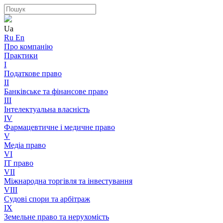
Ua
Ru
En
Про компанію
Практики
I
Податкове право
II
Банківське та фінансове право
III
Інтелектуальна власність
IV
Фармацевтичне і медичне право
V
Медіа право
VI
IT право
VII
Міжнародна торгівля та інвестування
VIII
Судові спори та арбітраж
IX
Земельне право та нерухомість