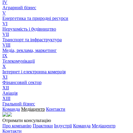
IV
Аграрний бізнес
V
Енергетика та природні ресурси
VI
Нерухомість і будівництво
VII
Транспорт та інфраструктура
VIII
Медіа, реклама, маркетинг
IX
Телекомунікації
X
Інтернет і електронна комерція
XI
Фінансовий сектор
XII
Авіація
XIII
Гральний бізнес
Команда
Медіацентр
Контакти
Отримати консультацію
Про компанію
Практики
Індустрії
Команда
Медіацентр
Контакти