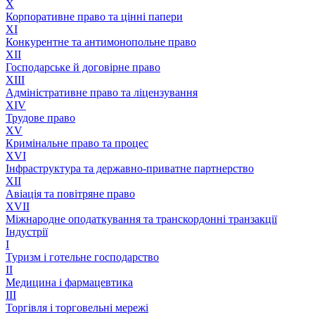
X
Корпоративне право та цінні папери
XI
Конкурентне та антимонопольне право
XII
Господарське й договірне право
XIII
Адмiнiстративне право та лiцензування
XIV
Трудове право
XV
Кримінальне право та процес
XVI
Інфраструктура та державно-приватне партнерство
XII
Авіація та повітряне право
XVII
Міжнародне оподаткування та транскордонні транзакції
Індустрії
I
Туризм і готельне господарство
II
Медицина і фармацевтика
III
Торгівля і торговельні мережі