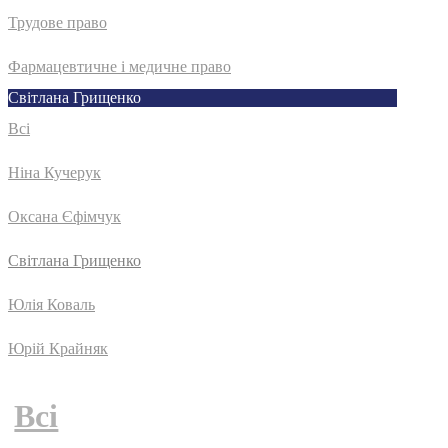
Трудове право
Фармацевтичне і медичне право
Світлана Грищенко
Всі
Ніна Кучерук
Оксана Єфімчук
Світлана Грищенко
Юлія Коваль
Юрій Крайняк
Всі