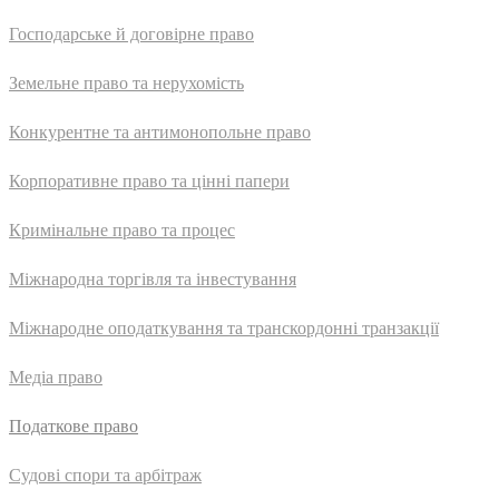
Господарське й договірне право
Земельне право та нерухомість
Конкурентне та антимонопольне право
Корпоративне право та цінні папери
Кримінальне право та процес
Міжнародна торгівля та інвестування
Міжнародне оподаткування та транскордонні транзакції
Медіа право
Податкове право
Судові спори та арбітраж