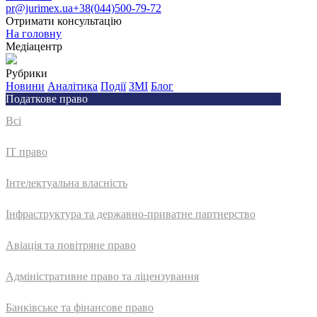
pr@jurimex.ua
+38(044)500-79-72
Отримати консультацію
На головну
Медіацентр
Рубрики
Новини
Аналітика
Події
ЗМІ
Блог
Податкове право
Всі
IT право
Інтелектуальна власність
Інфраструктура та державно-приватне партнерство
Авіація та повітряне право
Адмiнiстративне право та лiцензування
Банківське та фінансове право