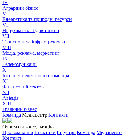
IV
Аграрний бізнес
V
Енергетика та природні ресурси
VI
Нерухомість і будівництво
VII
Транспорт та інфраструктура
VIII
Медіа, реклама, маркетинг
IX
Телекомунікації
X
Інтернет і електронна комерція
XI
Фінансовий сектор
XII
Авіація
XIII
Гральний бізнес
Команда
Медіацентр
Контакти
Отримати консультацію
Про компанію
Практики
Індустрії
Команда
Медіацентр
Контакти