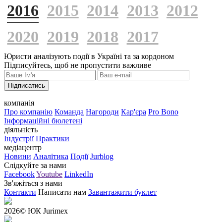
2016
2015
2014
2013
2012
2020
2019
2018
2017
Юристи аналізують події в Україні та за кордоном
Підписуйтесь, щоб не пропустити важливе
Підписатись
компанія
Про компанію
Команда
Нагороди
Кар'єра
Pro Bono
Інформаційні бюлетені
діяльність
Індустрії
Практики
медіацентр
Новини
Аналітика
Події
Jurblog
Слідкуйте за нами
Facebook
Youtube
LinkedIn
Зв'яжіться з нами
Контакти
Написати нам
Завантажити буклет
2026
© ЮК Jurimex