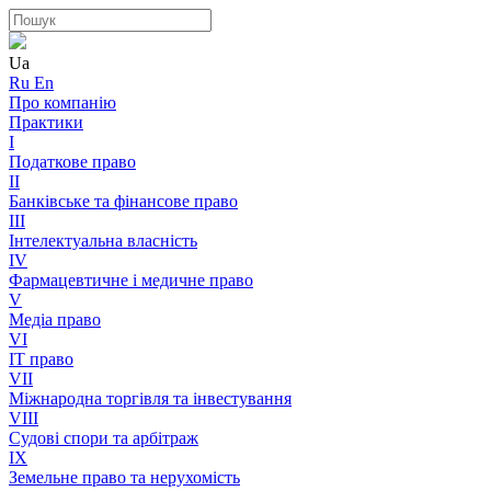
Ua
Ru
En
Про компанію
Практики
I
Податкове право
II
Банківське та фінансове право
III
Інтелектуальна власність
IV
Фармацевтичне і медичне право
V
Медіа право
VI
IT право
VII
Міжнародна торгівля та інвестування
VIII
Судові спори та арбітраж
IX
Земельне право та нерухомість