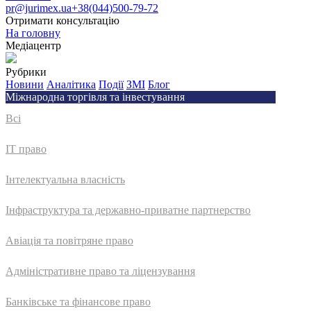
pr@jurimex.ua
+38(044)500-79-72
Отримати консультацію
На головну
Медіацентр
Рубрики
Новини
Аналітика
Події
ЗМІ
Блог
Міжнародна торгівля та інвестування
Всі
IT право
Інтелектуальна власність
Інфраструктура та державно-приватне партнерство
Авіація та повітряне право
Адмiнiстративне право та лiцензування
Банківське та фінансове право