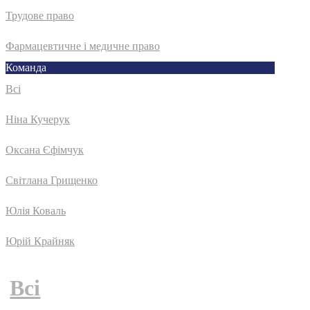
Трудове право
Фармацевтичне і медичне право
Команда
Всі
Ніна Кучерук
Оксана Єфімчук
Світлана Грищенко
Юлія Коваль
Юрій Крайняк
Всі