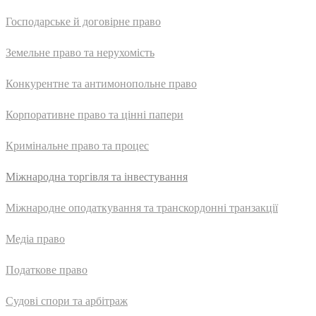
Господарське й договірне право
Земельне право та нерухомість
Конкурентне та антимонопольне право
Корпоративне право та цінні папери
Кримінальне право та процес
Міжнародна торгівля та інвестування
Міжнародне оподаткування та транскордонні транзакції
Медіа право
Податкове право
Судові спори та арбітраж