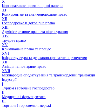
X
Корпоративне право та цінні папери
XI
Конкурентне та антимонопольне право
XII
Господарське й договірне право
XIII
Адмiнiстративне право та лiцензування
XIV
Трудове право
XV
Кримінальне право та процес
XVI
Інфраструктура та державно-приватне партнерство
XII
Авіація та повітряне право
XVII
Міжнародне оподаткування та транскордонні транзакції
Індустрії
I
Туризм і готельне господарство
II
Медицина і фармацевтика
III
Торгівля і торговельні мережі