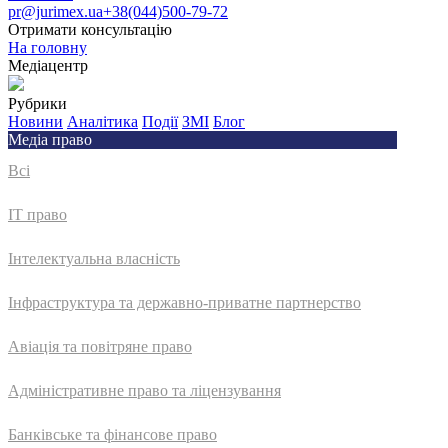
pr@jurimex.ua
+38(044)500-79-72
Отримати консультацію
На головну
Медіацентр
Рубрики
Новини
Аналітика
Події
ЗМІ
Блог
Медіа право
Всі
IT право
Інтелектуальна власність
Інфраструктура та державно-приватне партнерство
Авіація та повітряне право
Адмiнiстративне право та лiцензування
Банківське та фінансове право