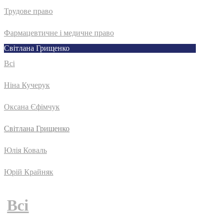
Трудове право
Фармацевтичне і медичне право
Світлана Грищенко
Всі
Ніна Кучерук
Оксана Єфімчук
Світлана Грищенко
Юлія Коваль
Юрій Крайняк
Всі