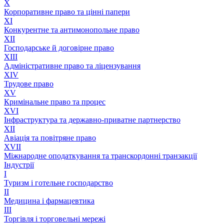
X
Корпоративне право та цінні папери
XI
Конкурентне та антимонопольне право
XII
Господарське й договірне право
XIII
Адмiнiстративне право та лiцензування
XIV
Трудове право
XV
Кримінальне право та процес
XVI
Інфраструктура та державно-приватне партнерство
XII
Авіація та повітряне право
XVII
Міжнародне оподаткування та транскордонні транзакції
Індустрії
I
Туризм і готельне господарство
II
Медицина і фармацевтика
III
Торгівля і торговельні мережі