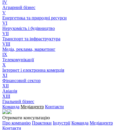
IV
Аграрний бізнес
V
Енергетика та природні ресурси
VI
Нерухомість і будівництво
VII
Транспорт та інфраструктура
VIII
Медіа, реклама, маркетинг
IX
Телекомунікації
X
Інтернет і електронна комерція
XI
Фінансовий сектор
XII
Авіація
XIII
Гральний бізнес
Команда
Медіацентр
Контакти
Отримати консультацію
Про компанію
Практики
Індустрії
Команда
Медіацентр
Контакти