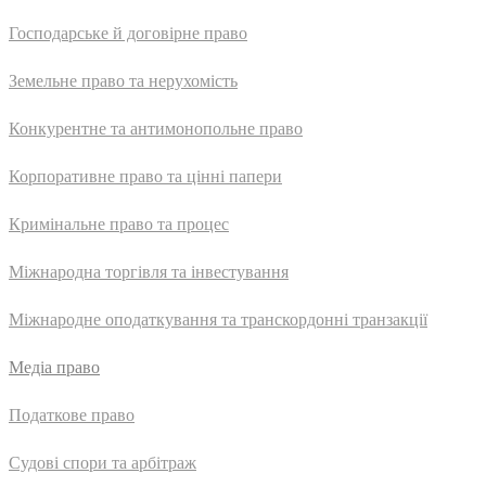
Господарське й договірне право
Земельне право та нерухомість
Конкурентне та антимонопольне право
Корпоративне право та цінні папери
Кримінальне право та процес
Міжнародна торгівля та інвестування
Міжнародне оподаткування та транскордонні транзакції
Медіа право
Податкове право
Судові спори та арбітраж