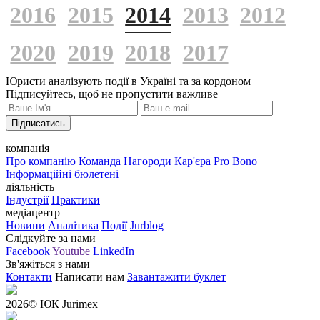
2016
2015
2014
2013
2012
2020
2019
2018
2017
Юристи аналізують події в Україні та за кордоном
Підписуйтесь, щоб не пропустити важливе
Підписатись
компанія
Про компанію
Команда
Нагороди
Кар'єра
Pro Bono
Інформаційні бюлетені
діяльність
Індустрії
Практики
медіацентр
Новини
Аналітика
Події
Jurblog
Слідкуйте за нами
Facebook
Youtube
LinkedIn
Зв'яжіться з нами
Контакти
Написати нам
Завантажити буклет
2026
© ЮК Jurimex