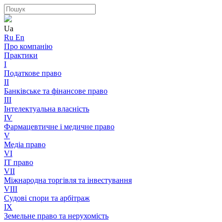
Ua
Ru
En
Про компанію
Практики
I
Податкове право
II
Банківське та фінансове право
III
Інтелектуальна власність
IV
Фармацевтичне і медичне право
V
Медіа право
VI
IT право
VII
Міжнародна торгівля та інвестування
VIII
Судові спори та арбітраж
IX
Земельне право та нерухомість