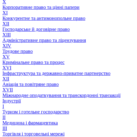
X
Корпоративне право та цінні папери
XI
Конкурентне та антимонопольне право
XII
Господарське й договірне право
XIII
Адмiнiстративне право та лiцензування
XIV
Трудове право
XV
Кримінальне право та процес
XVI
Інфраструктура та державно-приватне партнерство
XII
Авіація та повітряне право
XVII
Міжнародне оподаткування та транскордонні транзакції
Індустрії
I
Туризм і готельне господарство
II
Медицина і фармацевтика
III
Торгівля і торговельні мережі