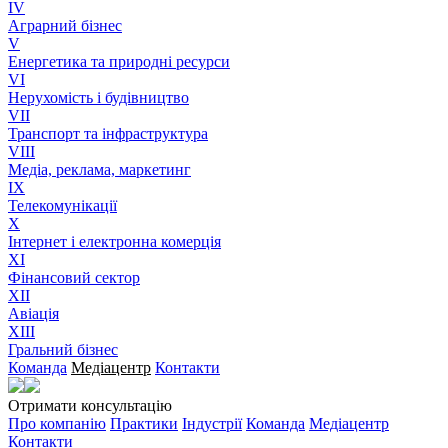
IV
Аграрний бізнес
V
Енергетика та природні ресурси
VI
Нерухомість і будівництво
VII
Транспорт та інфраструктура
VIII
Медіа, реклама, маркетинг
IX
Телекомунікації
X
Інтернет і електронна комерція
XI
Фінансовий сектор
XII
Авіація
XIII
Гральний бізнес
Команда
Медіацентр
Контакти
Отримати консультацію
Про компанію
Практики
Індустрії
Команда
Медіацентр
Контакти