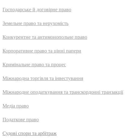
Господарське й договірне право
Земельне право та нерухомість
Конкурентне та антимонопольне право
Корпоративне право та цінні папери
Кримінальне право та процес
Міжнародна торгівля та інвестування
Міжнародне оподаткування та транскордонні транзакції
Медіа право
Податкове право
Судові спори та арбітраж