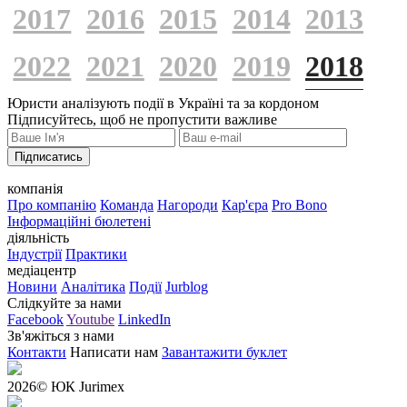
2017
2016
2015
2014
2013
2022
2021
2020
2019
2018
Юристи аналізують події в Україні та за кордоном
Підписуйтесь, щоб не пропустити важливе
Підписатись
компанія
Про компанію
Команда
Нагороди
Кар'єра
Pro Bono
Інформаційні бюлетені
діяльність
Індустрії
Практики
медіацентр
Новини
Аналітика
Події
Jurblog
Слідкуйте за нами
Facebook
Youtube
LinkedIn
Зв'яжіться з нами
Контакти
Написати нам
Завантажити буклет
2026
© ЮК Jurimex