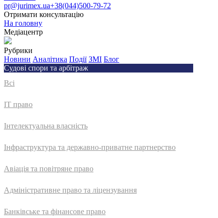
pr@jurimex.ua
+38(044)500-79-72
Отримати консультацію
На головну
Медіацентр
Рубрики
Новини
Аналітика
Події
ЗМІ
Блог
Судові спори та арбітраж
Всі
IT право
Інтелектуальна власність
Інфраструктура та державно-приватне партнерство
Авіація та повітряне право
Адмiнiстративне право та лiцензування
Банківське та фінансове право