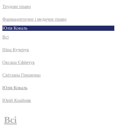
Трудове право
Фармацевтичне і медичне право
Юлія Коваль
Всі
Ніна Кучерук
Оксана Єфімчук
Світлана Грищенко
Юлія Коваль
Юрій Крайняк
Всі