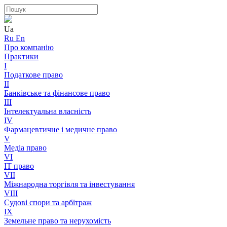
Ua
Ru
En
Про компанію
Практики
I
Податкове право
II
Банківське та фінансове право
III
Інтелектуальна власність
IV
Фармацевтичне і медичне право
V
Медіа право
VI
IT право
VII
Міжнародна торгівля та інвестування
VIII
Судові спори та арбітраж
IX
Земельне право та нерухомість