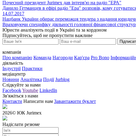
Почесний президент Jurimex дав інтерв'ю на радіо "ЕРА"
Данило Гетманцев в ефірі радіо "Ера" розповів, кому готуватися 
14.07.2017
Нацбанк України обирає переможця тендера з надання юридич
Враховуючи специфіку діяльності головної фінансової структури
Юристи аналізують події в Україні та за кордоном
Підписуйтесь, щоб не пропустити важливе
Підписа
компанія
Про компанію
Команда
Нагороди
Кар'єра
Pro Bono
Інформаційн
діяльність
Індустрії
Практики
медіацентр
Новини
Аналітика
Події
Jurblog
Слідкуйте за нами
Facebook
Youtube
LinkedIn
Зв'яжіться з нами
Контакти
Написати нам
Завантажити буклет
2026
© ЮК Jurimex
Надіслати резюме