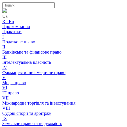
Ua
Ru
En
Про компанію
Практики
I
Податкове право
II
Банківське та фінансове право
III
Інтелектуальна власність
IV
Фармацевтичне і медичне право
V
Медіа право
VI
IT право
VII
Міжнародна торгівля та інвестування
VIII
Судові спори та арбітраж
IX
Земельне право та нерухомість