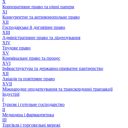
X
Корпоративне право та цінні папери
XI
Конкурентне та антимонопольне право
XII
Господарське й договірне право
XIII
Адмiнiстративне право та лiцензування
XIV
Трудове право
XV
Кримінальне право та процес
XVI
Інфраструктура та державно-приватне партнерство
XII
Авіація та повітряне право
XVII
Міжнародне оподаткування та транскордонні транзакції
Індустрії
I
Туризм і готельне господарство
II
Медицина і фармацевтика
III
Торгівля і торговельні мережі