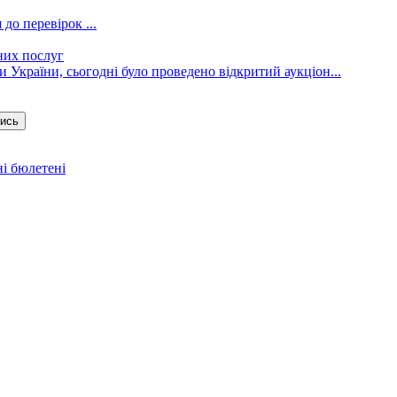
до перевірок ...
них послуг
 України, сьогодні було проведено відкритий аукціон...
тись
і бюлетені