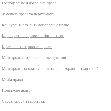
Господарське й договірне право
Земельне право та нерухомість
Конкурентне та антимонопольне право
Корпоративне право та цінні папери
Кримінальне право та процес
Міжнародна торгівля та інвестування
Міжнародне оподаткування та транскордонні транзакції
Медіа право
Податкове право
Судові спори та арбітраж