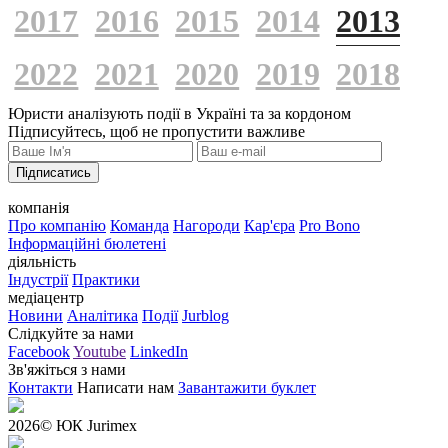
2017
2016
2015
2014
2013
2022
2021
2020
2019
2018
Юристи аналізують події в Україні та за кордоном
Підписуйтесь, щоб не пропустити важливе
Підписатись
компанія
Про компанію
Команда
Нагороди
Кар'єра
Pro Bono
Інформаційні бюлетені
діяльність
Індустрії
Практики
медіацентр
Новини
Аналітика
Події
Jurblog
Слідкуйте за нами
Facebook
Youtube
LinkedIn
Зв'яжіться з нами
Контакти
Написати нам
Завантажити буклет
2026
© ЮК Jurimex