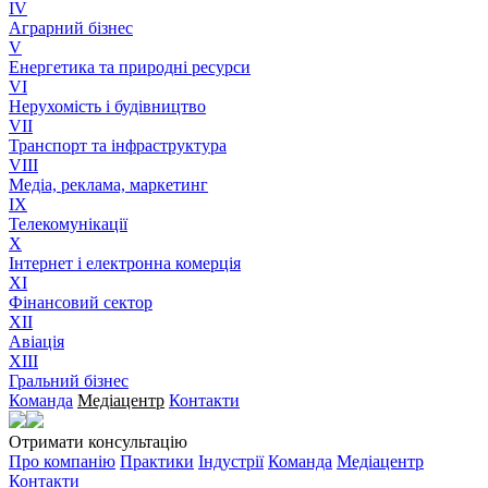
IV
Аграрний бізнес
V
Енергетика та природні ресурси
VI
Нерухомість і будівництво
VII
Транспорт та інфраструктура
VIII
Медіа, реклама, маркетинг
IX
Телекомунікації
X
Інтернет і електронна комерція
XI
Фінансовий сектор
XII
Авіація
XIII
Гральний бізнес
Команда
Медіацентр
Контакти
Отримати консультацію
Про компанію
Практики
Індустрії
Команда
Медіацентр
Контакти