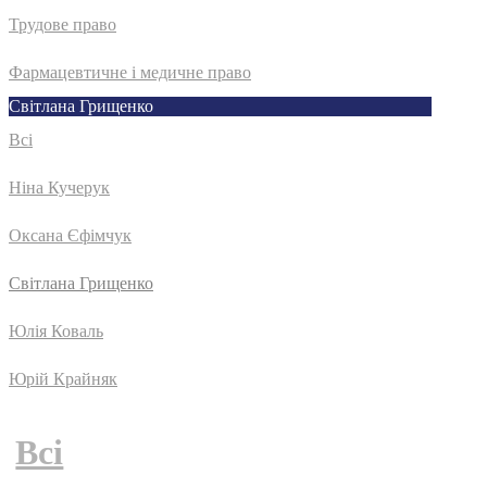
Трудове право
Фармацевтичне і медичне право
Світлана Грищенко
Всі
Ніна Кучерук
Оксана Єфімчук
Світлана Грищенко
Юлія Коваль
Юрій Крайняк
Всі