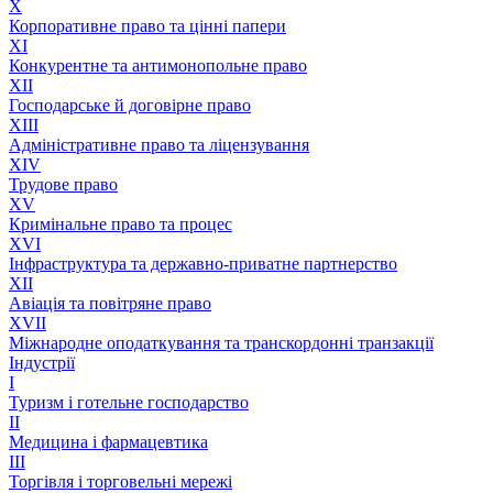
X
Корпоративне право та цінні папери
XI
Конкурентне та антимонопольне право
XII
Господарське й договірне право
XIII
Адмiнiстративне право та лiцензування
XIV
Трудове право
XV
Кримінальне право та процес
XVI
Інфраструктура та державно-приватне партнерство
XII
Авіація та повітряне право
XVII
Міжнародне оподаткування та транскордонні транзакції
Індустрії
I
Туризм і готельне господарство
II
Медицина і фармацевтика
III
Торгівля і торговельні мережі