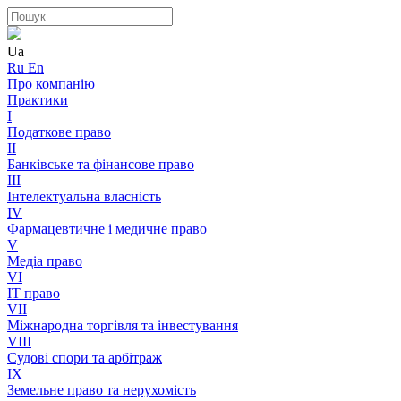
Ua
Ru
En
Про компанію
Практики
I
Податкове право
II
Банківське та фінансове право
III
Інтелектуальна власність
IV
Фармацевтичне і медичне право
V
Медіа право
VI
IT право
VII
Міжнародна торгівля та інвестування
VIII
Судові спори та арбітраж
IX
Земельне право та нерухомість