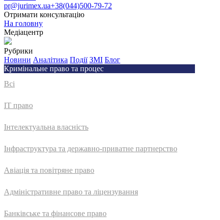
pr@jurimex.ua
+38(044)500-79-72
Отримати консультацію
На головну
Медіацентр
Рубрики
Новини
Аналітика
Події
ЗМІ
Блог
Кримінальне право та процес
Всі
IT право
Інтелектуальна власність
Інфраструктура та державно-приватне партнерство
Авіація та повітряне право
Адмiнiстративне право та лiцензування
Банківське та фінансове право