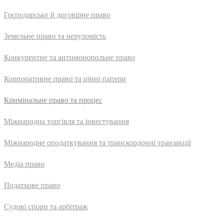
Господарське й договірне право
Земельне право та нерухомість
Конкурентне та антимонопольне право
Корпоративне право та цінні папери
Кримінальне право та процес
Міжнародна торгівля та інвестування
Міжнародне оподаткування та транскордонні транзакції
Медіа право
Податкове право
Судові спори та арбітраж