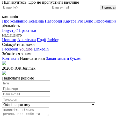
Підписуйтесь, щоб не пропустити важливе
Підписа
компанія
Про компанію
Команда
Нагороди
Кар'єра
Pro Bono
Інформаційн
діяльність
Індустрії
Практики
медіацентр
Новини
Аналітика
Події
Jurblog
Слідкуйте за нами
Facebook
Youtube
LinkedIn
Зв'яжіться з нами
Контакти
Написати нам
Завантажити буклет
2026
© ЮК Jurimex
Надіслати резюме