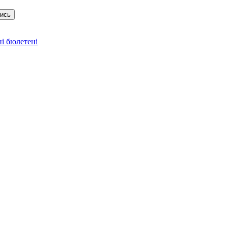
тись
і бюлетені