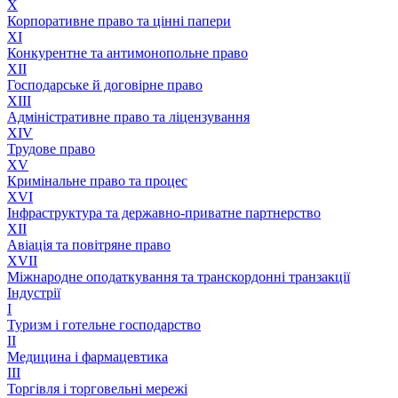
X
Корпоративне право та цінні папери
XI
Конкурентне та антимонопольне право
XII
Господарське й договірне право
XIII
Адмiнiстративне право та лiцензування
XIV
Трудове право
XV
Кримінальне право та процес
XVI
Інфраструктура та державно-приватне партнерство
XII
Авіація та повітряне право
XVII
Міжнародне оподаткування та транскордонні транзакції
Індустрії
I
Туризм і готельне господарство
II
Медицина і фармацевтика
III
Торгівля і торговельні мережі