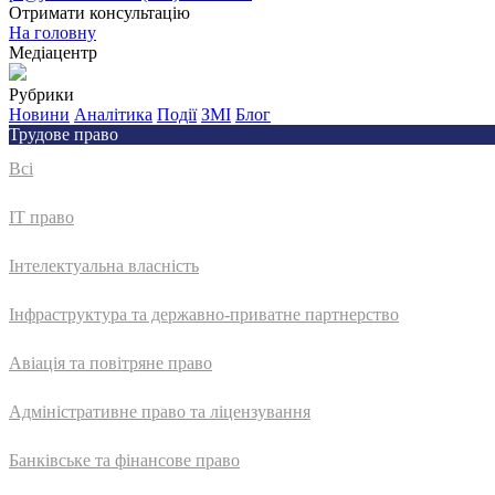
Отримати консультацію
На головну
Медіацентр
Рубрики
Новини
Аналітика
Події
ЗМІ
Блог
Трудове право
Всі
IT право
Інтелектуальна власність
Інфраструктура та державно-приватне партнерство
Авіація та повітряне право
Адмiнiстративне право та лiцензування
Банківське та фінансове право