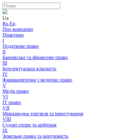
Ua
Ru
En
Про компанію
Практики
I
Податкове право
II
Банківське та фінансове право
III
Інтелектуальна власність
IV
Фармацевтичне і медичне право
V
Медіа право
VI
IT право
VII
Міжнародна торгівля та інвестування
VIII
Судові спори та арбітраж
IX
Земельне право та нерухомість