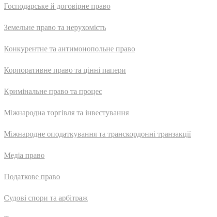
Господарське й договірне право
Земельне право та нерухомість
Конкурентне та антимонопольне право
Корпоративне право та цінні папери
Кримінальне право та процес
Міжнародна торгівля та інвестування
Міжнародне оподаткування та транскордонні транзакції
Медіа право
Податкове право
Судові спори та арбітраж