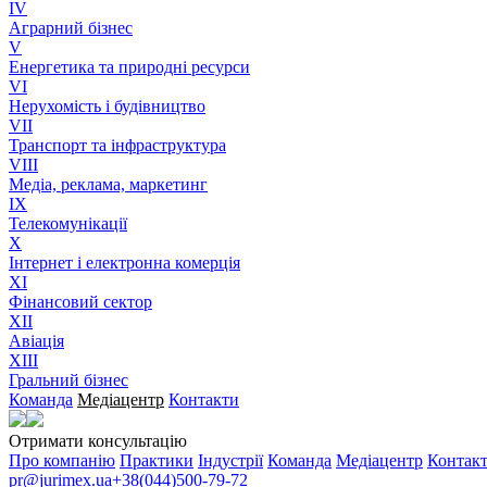
IV
Аграрний бізнес
V
Енергетика та природні ресурси
VI
Нерухомість і будівництво
VII
Транспорт та інфраструктура
VIII
Медіа, реклама, маркетинг
IX
Телекомунікації
X
Інтернет і електронна комерція
XI
Фінансовий сектор
XII
Авіація
XIII
Гральний бізнес
Команда
Медіацентр
Контакти
Отримати консультацію
Про компанію
Практики
Індустрії
Команда
Медіацентр
Контак
pr@jurimex.ua
+38(044)500-79-72