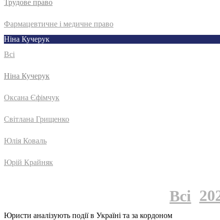
Трудове право
Фармацевтичне і медичне право
Ніна Кучерук
Всі
Ніна Кучерук
Оксана Єфімчук
Світлана Грищенко
Юлія Коваль
Юрій Крайняк
20
Всі
Юристи аналізують події в Україні та за кордоном