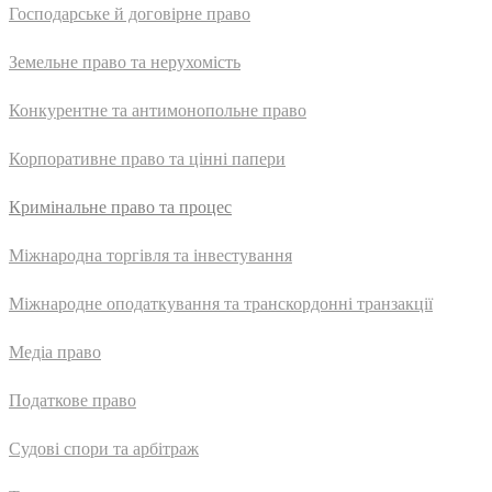
Господарське й договірне право
Земельне право та нерухомість
Конкурентне та антимонопольне право
Корпоративне право та цінні папери
Кримінальне право та процес
Міжнародна торгівля та інвестування
Міжнародне оподаткування та транскордонні транзакції
Медіа право
Податкове право
Судові спори та арбітраж