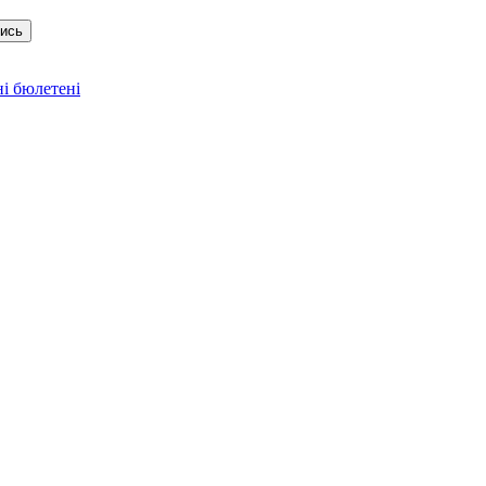
тись
і бюлетені