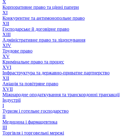
X
Корпоративне право та цінні папери
XI
Конкурентне та антимонопольне право
XII
Господарське й договірне право
XIII
Адмiнiстративне право та лiцензування
XIV
Трудове право
XV
Кримінальне право та процес
XVI
Інфраструктура та державно-приватне партнерство
XII
Авіація та повітряне право
XVII
Міжнародне оподаткування та транскордонні транзакції
Індустрії
I
Туризм і готельне господарство
II
Медицина і фармацевтика
III
Торгівля і торговельні мережі