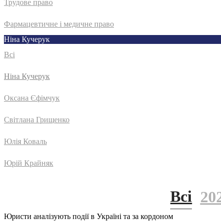
Трудове право
Фармацевтичне і медичне право
Ніна Кучерук
Всі
Ніна Кучерук
Оксана Єфімчук
Світлана Грищенко
Юлія Коваль
Юрій Крайняк
Всі
20
Юристи аналізують події в Україні та за кордоном