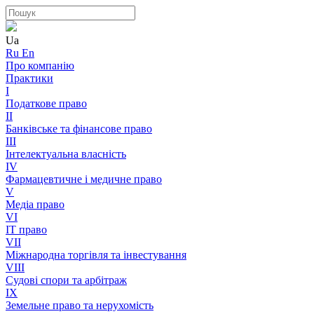
Ua
Ru
En
Про компанію
Практики
I
Податкове право
II
Банківське та фінансове право
III
Інтелектуальна власність
IV
Фармацевтичне і медичне право
V
Медіа право
VI
IT право
VII
Міжнародна торгівля та інвестування
VIII
Судові спори та арбітраж
IX
Земельне право та нерухомість