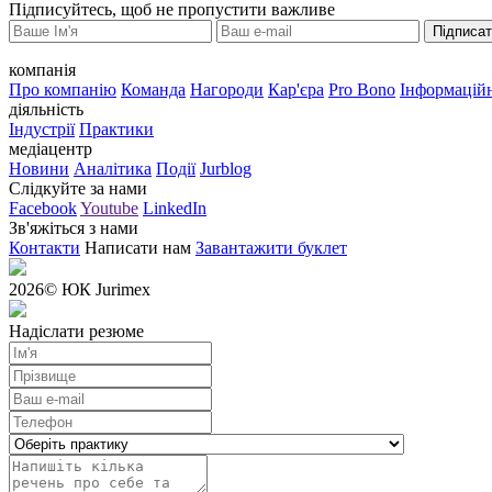
Підписуйтесь, щоб не пропустити важливе
Підписа
компанія
Про компанію
Команда
Нагороди
Кар'єра
Pro Bono
Інформаційн
діяльність
Індустрії
Практики
медіацентр
Новини
Аналітика
Події
Jurblog
Слідкуйте за нами
Facebook
Youtube
LinkedIn
Зв'яжіться з нами
Контакти
Написати нам
Завантажити буклет
2026
© ЮК Jurimex
Надіслати резюме