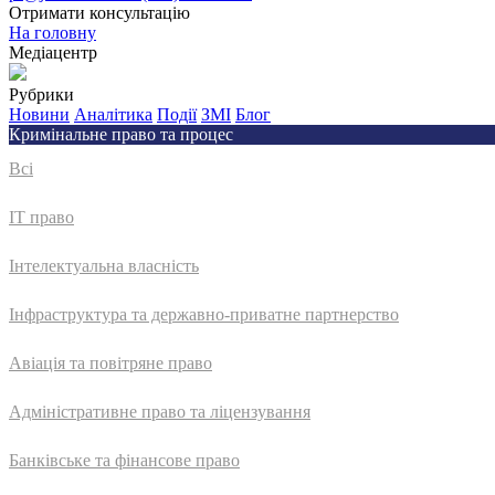
Отримати консультацію
На головну
Медіацентр
Рубрики
Новини
Аналітика
Події
ЗМІ
Блог
Кримінальне право та процес
Всі
IT право
Інтелектуальна власність
Інфраструктура та державно-приватне партнерство
Авіація та повітряне право
Адмiнiстративне право та лiцензування
Банківське та фінансове право