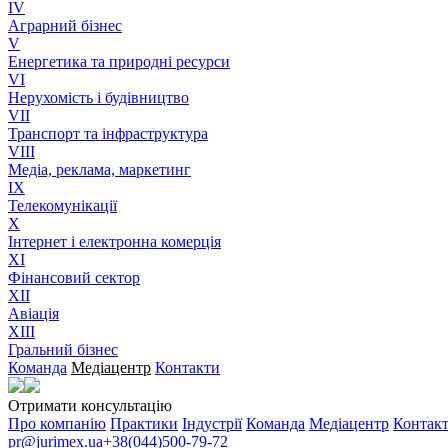
IV
Аграрний бізнес
V
Енергетика та природні ресурси
VI
Нерухомість і будівництво
VII
Транспорт та інфраструктура
VIII
Медіа, реклама, маркетинг
IX
Телекомунікації
X
Інтернет і електронна комерція
XI
Фінансовий сектор
XII
Авіація
XIII
Гральний бізнес
Команда
Медіацентр
Контакти
Отримати консультацію
Про компанію
Практики
Індустрії
Команда
Медіацентр
Контак
pr@jurimex.ua
+38(044)500-79-72