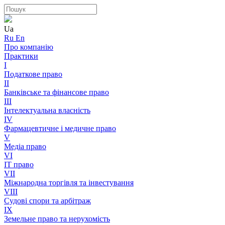
Ua
Ru
En
Про компанію
Практики
I
Податкове право
II
Банківське та фінансове право
III
Інтелектуальна власність
IV
Фармацевтичне і медичне право
V
Медіа право
VI
IT право
VII
Міжнародна торгівля та інвестування
VIII
Судові спори та арбітраж
IX
Земельне право та нерухомість