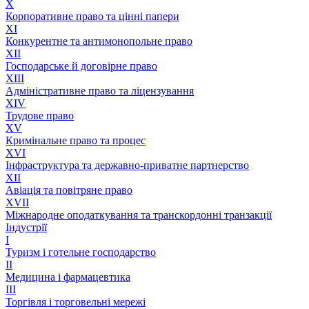
X
Корпоративне право та цінні папери
XI
Конкурентне та антимонопольне право
XII
Господарське й договірне право
XIII
Адмiнiстративне право та лiцензування
XIV
Трудове право
XV
Кримінальне право та процес
XVI
Інфраструктура та державно-приватне партнерство
XII
Авіація та повітряне право
XVII
Міжнародне оподаткування та транскордонні транзакції
Індустрії
I
Туризм і готельне господарство
II
Медицина і фармацевтика
III
Торгівля і торговельні мережі