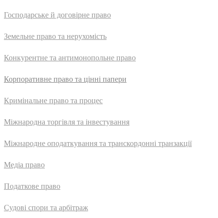
Господарське й договірне право
Земельне право та нерухомість
Конкурентне та антимонопольне право
Корпоративне право та цінні папери
Кримінальне право та процес
Міжнародна торгівля та інвестування
Міжнародне оподаткування та транскордонні транзакції
Медіа право
Податкове право
Судові спори та арбітраж