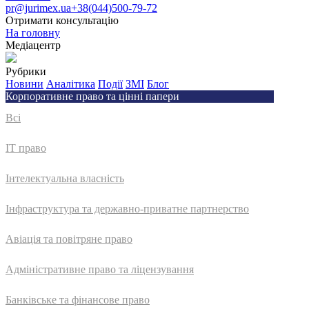
pr@jurimex.ua
+38(044)500-79-72
Отримати консультацію
На головну
Медіацентр
Рубрики
Новини
Аналітика
Події
ЗМІ
Блог
Корпоративне право та цінні папери
Всі
IT право
Інтелектуальна власність
Інфраструктура та державно-приватне партнерство
Авіація та повітряне право
Адмiнiстративне право та лiцензування
Банківське та фінансове право