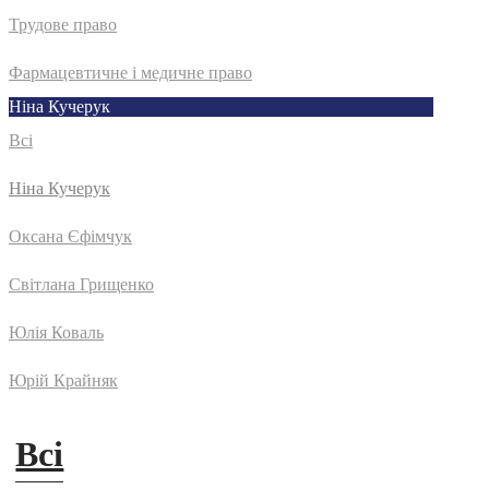
Трудове право
Фармацевтичне і медичне право
Ніна Кучерук
Всі
Ніна Кучерук
Оксана Єфімчук
Світлана Грищенко
Юлія Коваль
Юрій Крайняк
Всі