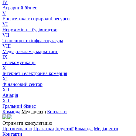
IV
Аграрний бізнес
V
Енергетика та природні ресурси
VI
Нерухомість і будівництво
VII
Транспорт та інфраструктура
VIII
Медіа, реклама, маркетинг
IX
Телекомунікації
X
Інтернет і електронна комерція
XI
Фінансовий сектор
XII
Авіація
XIII
Гральний бізнес
Команда
Медіацентр
Контакти
Отримати консультацію
Про компанію
Практики
Індустрії
Команда
Медіацентр
Контакти