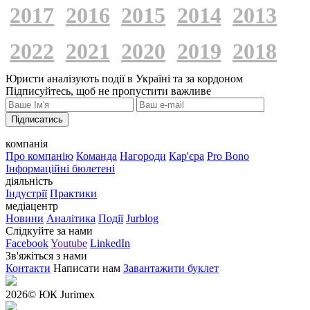
2017
2016
2015
2014
2013
2022
2021
2020
2019
2018
Юристи аналізують події в Україні та за кордоном
Підписуйтесь, щоб не пропустити важливе
Підписатись
компанія
Про компанію
Команда
Нагороди
Кар'єра
Pro Bono
Інформаційні бюлетені
діяльність
Індустрії
Практики
медіацентр
Новини
Аналітика
Події
Jurblog
Слідкуйте за нами
Facebook
Youtube
LinkedIn
Зв'яжіться з нами
Контакти
Написати нам
Завантажити буклет
2026
© ЮК Jurimex