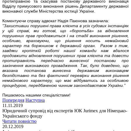
протиправною та скасував постанову державного виконавця
Відділу примусового виконання рішень Департаменту державної
виконавчої служби Міністерства юстиції України.
Коментуючи справу адвокат Надія Паюнова зазначила:
"Захистивши порушені права клієнта в усіх судових інстанціях
у цій справі, ми готові, що «боротьба» за відновлення
порушених прав продовжиться і на стадії виконання рішення,
особливо, враховуючи, що рішення носить немайновий
характер та боржником є державний орган. Разом з тим,
завдяки кропіткій роботі нашої команди нам вдалося
продовжити відновлення порушених прав клієнта та довести
протиправність передчасно винесеної постанови про
закінчення виконавчого провадження. Так, було доведено, що
вказана постанова винесена державним виконавцем
безпідставно та без фактичної перевірки виконання рішення
немайнового характеру, що має відбуватись за особливою
процедурою, передбаченою чинним законодавством України.”
Пишаємось нашими спеціалістами!
Попередня
Наступна
11.11.2019
Юридичний супровід від експертів ЮК Jurimex для Німецько-
Українського фонду
Читати повністю
20.12.2019