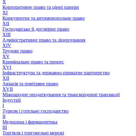
X
Корпоративне право та цінні папери
XI
Конкурентне та антимонопольне право
XII
Господарське й договірне право
XIII
Адмiнiстративне право та лiцензування
XIV
Трудове право
XV
Кримінальне право та процес
XVI
Інфраструктура та державно-приватне партнерство
XII
Авіація та повітряне право
XVII
Міжнародне оподаткування та транскордонні транзакції
Індустрії
I
Туризм і готельне господарство
II
Медицина і фармацевтика
III
Торгівля і торговельні мережі