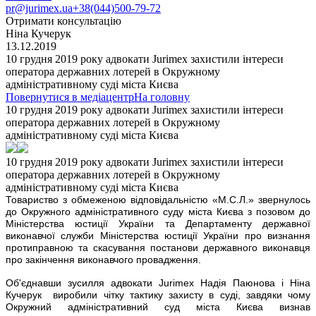
pr@jurimex.ua
+38(044)500-79-72
Отримати консультацію
Ніна Кучерук
13.12.2019
10 грудня 2019 року адвокати Jurimex захистили інтереси
оператора державних лотерей в Окружному
адміністративному суді міста Києва
Повернутися в медіацентр
На головну
10 грудня 2019 року адвокати Jurimex захистили інтереси
оператора державних лотерей в Окружному
адміністративному суді міста Києва
10 грудня 2019 року адвокати Jurimex захистили інтереси
оператора державних лотерей в Окружному
адміністративному суді міста Києва
Т
овариство з обмеженою відповідальністю «М.С.Л.» звернулось
до Окружного адміністративного суду міста Києва з позовом до
Міністерства юстиції України та Департаменту державної
виконавчої служби Міністерства юстиції України про визнання
протиправною та скасування постанови державного виконавця
про закінчення виконавчого провадження.
Об'єднавши зусилля адвокати Jurimex
Надія Паюнова і
Ніна
Кучерук виробили чітку тактику захисту в суді, завдяки чому
Окружний адміністративний суд міста Києва визнав