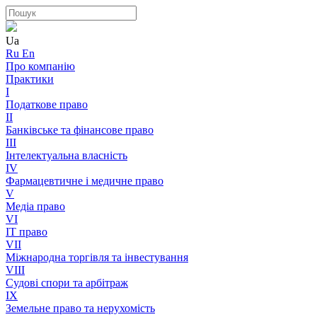
Ua
Ru
En
Про компанію
Практики
I
Податкове право
II
Банківське та фінансове право
III
Інтелектуальна власність
IV
Фармацевтичне і медичне право
V
Медіа право
VI
IT право
VII
Міжнародна торгівля та інвестування
VIII
Судові спори та арбітраж
IX
Земельне право та нерухомість