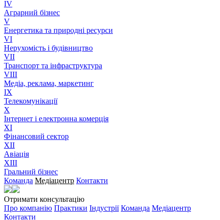
IV
Аграрний бізнес
V
Енергетика та природні ресурси
VI
Нерухомість і будівництво
VII
Транспорт та інфраструктура
VIII
Медіа, реклама, маркетинг
IX
Телекомунікації
X
Інтернет і електронна комерція
XI
Фінансовий сектор
XII
Авіація
XIII
Гральний бізнес
Команда
Медіацентр
Контакти
Отримати консультацію
Про компанію
Практики
Індустрії
Команда
Медіацентр
Контакти