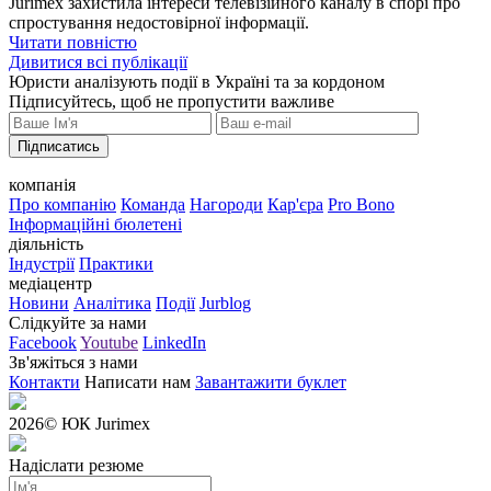
Jurimex захистила інтереси телевізійного каналу в спорі про
спростування недостовірної інформації.
Читати повністю
Дивитися всі публікації
Юристи аналізують події в Україні та за кордоном
Підписуйтесь, щоб не пропустити важливе
Підписатись
компанія
Про компанію
Команда
Нагороди
Кар'єра
Pro Bono
Інформаційні бюлетені
діяльність
Індустрії
Практики
медіацентр
Новини
Аналітика
Події
Jurblog
Слідкуйте за нами
Facebook
Youtube
LinkedIn
Зв'яжіться з нами
Контакти
Написати нам
Завантажити буклет
2026
© ЮК Jurimex
Надіслати резюме