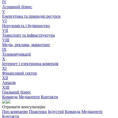
IV
Аграрний бізнес
V
Енергетика та природні ресурси
VI
Нерухомість і будівництво
VII
Транспорт та інфраструктура
VIII
Медіа, реклама, маркетинг
IX
Телекомунікації
X
Інтернет і електронна комерція
XI
Фінансовий сектор
XII
Авіація
XIII
Гральний бізнес
Команда
Медіацентр
Контакти
Отримати консультацію
Про компанію
Практики
Індустрії
Команда
Медіацентр
Контакти