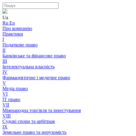
Ua
Ru
En
Про компанію
Практики
I
Податкове право
II
Банківське та фінансове право
III
Інтелектуальна власність
IV
Фармацевтичне і медичне право
V
Медіа право
VI
IT право
VII
Міжнародна торгівля та інвестування
VIII
Судові спори та арбітраж
IX
Земельне право та нерухомість