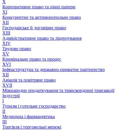
X
Корпоративне право та цінні папери
XI
Конкурентне та антимонопольне право
XII
Господарське й договірне право
XIII
Адмiнiстративне право та лiцензування
XIV
Трудове право
XV
Кримінальне право та процес
XVI
Інфраструктура та державно-приватне партнерство
XII
Авіація та повітряне право
XVII
Міжнародне оподаткування та транскордонні транзакції
Індустрії
I
Туризм і готельне господарство
II
Медицина і фармацевтика
III
Торгівля і торговельні мережі