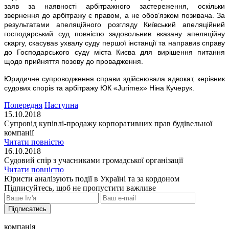
заяв за наявності арбітражного застереження, оскільки
звернення до арбітражу є правом, а не обов’язком позивача. За
результатами апеляційного розгляду Київський апеляційний
господарський суд повністю задовольнив вказану апеляційну
скаргу, скасував ухвалу суду першої інстанції та направив справу
до Господарського суду міста Києва для вирішення питання
щодо прийняття позову до провадження.
Юридичне супроводження справи здійснювала адвокат, керівник
судових спорів та арбітражу ЮК «Jurimex» Ніна Кучерук.
Попередня
Наступна
15.10.2018
Супровід купівлі-продажу корпоративних прав будівельної
компанії
Читати повністю
16.10.2018
Судовий спір з учасниками громадської організації
Читати повністю
Юристи аналізують події в Україні та за кордоном
Підписуйтесь, щоб не пропустити важливе
Підписатись
компанія