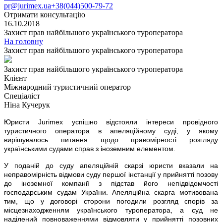
pr@jurimex.ua
+38(044)500-79-72
Отримати консультацію
16.10.2018
Захист прав найбільшого українського туроператора
На головну
Захист прав найбільшого українського туроператора
Захист прав найбільшого українського туроператора
Клієнт
Міжнародний туристичний оператор
Спеціаліст
Ніна Кучерук
Ю
ристи Jurimex успішно відстояли інтереси провідного
туристичного оператора в апеляційному суді, у якому
вирішувалось питання щодо правомірності розгляду
українськими судами справ з іноземним елементом.
У поданій до суду апеляційній скарзі юристи вказали на
неправомірність відмови суду першої інстанції у прийнятті позову
до іноземної компанії з підстав його непідвідомчості
господарським судам України. Апеляційна скарга мотивована
тим, що у договорі сторони погодили розгляд спорів за
місцезнаходженням українського туроператора, а суд не
наділений повноваженнями відмовляти у прийнятті позовних