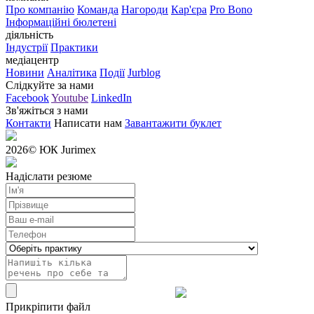
Про компанію
Команда
Нагороди
Кар'єра
Pro Bono
Інформаційні бюлетені
діяльність
Індустрії
Практики
медіацентр
Новини
Аналітика
Події
Jurblog
Слідкуйте за нами
Facebook
Youtube
LinkedIn
Зв'яжіться з нами
Контакти
Написати нам
Завантажити буклет
2026
© ЮК Jurimex
Надіслати резюме
Прикріпити файл