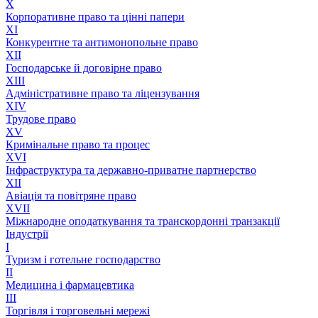
X
Корпоративне право та цінні папери
XI
Конкурентне та антимонопольне право
XII
Господарське й договірне право
XIII
Адмiнiстративне право та лiцензування
XIV
Трудове право
XV
Кримінальне право та процес
XVI
Інфраструктура та державно-приватне партнерство
XII
Авіація та повітряне право
XVII
Міжнародне оподаткування та транскордонні транзакції
Індустрії
I
Туризм і готельне господарство
II
Медицина і фармацевтика
III
Торгівля і торговельні мережі