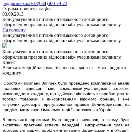
pr@jurimex.ua
+38(044)500-79-72
Отримати консультацію
03.09.2013
Консультування з питань оптимального договірного
оформлення правових відносин між учасниками холдингу.
На головну
Консультування з питань оптимального договірного
оформлення правових відносин між учасниками холдингу.
Консультування з питань оптимального договірного
оформлення правових відносин між учасниками холдингу.
Клієнт
Велика комерційна компанія, що складається з міжнародного
холдингу
Ю
ристами компанії Jurimex було проведено комплексний аналіз
правових відносин між компаніями-учасницями великого
міжнародного холдингу, що здійснює діяльність з виробництва та
торгівлі товарами з використанням відомого бренду, і вже
існуючих договорів, врегульованих правом Великобританії, на
предмет можливості імплементації їх положень в Україні.
В результаті юристами було надано висновок, в якому були
висвітлені практичні аспекти передачі і використання прав на
торговельні марки, проблемні питання франчайзингу в Україні,