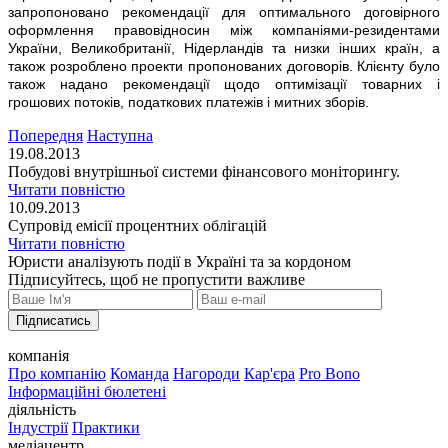
запропоновано рекомендації для оптимального договірного
оформлення правовідносин між компаніями-резидентами
України, Великобританії, Нідерландів та низки інших країн, а
також розроблено проекти пропонованих договорів. Клієнту було
також надано рекомендації щодо оптимізації товарних і
грошових потоків, податкових платежів і митних зборів.
Попередня
Наступна
19.08.2013
Побудові внутрішньої системи фінансового моніторингу.
Читати повністю
10.09.2013
Супровід емісії процентних облігацій
Читати повністю
Юристи аналізують події в Україні та за кордоном
Підписуйтесь, щоб не пропустити важливе
Підписатись
компанія
Про компанію
Команда
Нагороди
Кар'єра
Pro Bono
Інформаційні бюлетені
діяльність
Індустрії
Практики
медіацентр