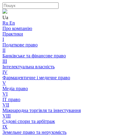
Ua
Ru
En
Про компанію
Практики
I
Податкове право
II
Банківське та фінансове право
III
Інтелектуальна власність
IV
Фармацевтичне і медичне право
V
Медіа право
VI
IT право
VII
Міжнародна торгівля та інвестування
VIII
Судові спори та арбітраж
IX
Земельне право та нерухомість