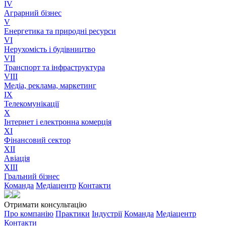
IV
Аграрний бізнес
V
Енергетика та природні ресурси
VI
Нерухомість і будівництво
VII
Транспорт та інфраструктура
VIII
Медіа, реклама, маркетинг
IX
Телекомунікації
X
Інтернет і електронна комерція
XI
Фінансовий сектор
XII
Авіація
XIII
Гральний бізнес
Команда
Медіацентр
Контакти
Отримати консультацію
Про компанію
Практики
Індустрії
Команда
Медіацентр
Контакти