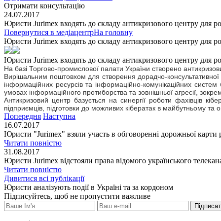
Отримати консультацію
24.07.2017
Юристи Jurimex входять до складу антикризового центру для ро
Повернутися в медіацентр
На головну
Юристи Jurimex входять до складу антикризового центру для ро
Юристи Jurimex входять до складу антикризового центру для ро
Н
а базі Торгово-промислової палати України створено антикризови
Вирішальним поштовхом для створення дорадчо-консультативної 
інформаційних ресурсів та інформаційно-комунікаційних систем 
умовах інформаційного протиборства та зовнішньої агресії, зокре
Антикризовий центр базується на синергії роботи фахівців кібе
підприємців, підготовки до можливих кібератак в майбутньому та 
Попередня
Наступна
16.07.2017
Юристи "Jurimеx" взяли участь в обговоренні дорожньої карти
Читати повністю
31.08.2017
Юристи Jurimex відстояли права відомого українського телекан
Читати повністю
Дивитися всі публікації
Юристи аналізують події в Україні та за кордоном
Підписуйтесь, щоб не пропустити важливе
Підписа