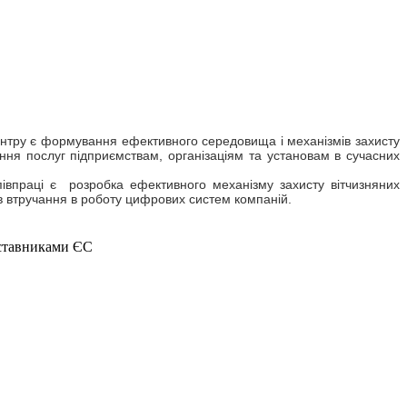
нтру є формування ефективного середовища і механізмів захисту
ння послуг підприємствам, організаціям та установам в сучасних
співпраці є розробка ефективного механізму захисту вітчизняних
ів втручання в роботу цифрових систем компаній.
дставниками ЄС