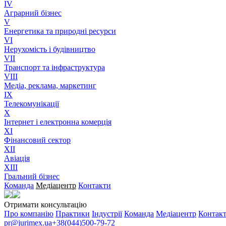
IV
Аграрний бізнес
V
Енергетика та природні ресурси
VI
Нерухомість і будівництво
VII
Транспорт та інфраструктура
VIII
Медіа, реклама, маркетинг
IX
Телекомунікації
X
Інтернет і електронна комерція
XI
Фінансовий сектор
XII
Авіація
XIII
Гральний бізнес
Команда
Медіацентр
Контакти
Отримати консультацію
Про компанію
Практики
Індустрії
Команда
Медіацентр
Контак
pr@jurimex.ua
+38(044)500-79-72