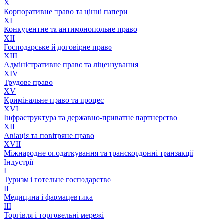
X
Корпоративне право та цінні папери
XI
Конкурентне та антимонопольне право
XII
Господарське й договірне право
XIII
Адмiнiстративне право та лiцензування
XIV
Трудове право
XV
Кримінальне право та процес
XVI
Інфраструктура та державно-приватне партнерство
XII
Авіація та повітряне право
XVII
Міжнародне оподаткування та транскордонні транзакції
Індустрії
I
Туризм і готельне господарство
II
Медицина і фармацевтика
III
Торгівля і торговельні мережі