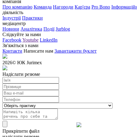
компанія
Про компанію
Команда
Нагороди
Кар'єра
Pro Bono
Інформаційн
діяльність
Індустрії
Практики
медіацентр
Новини
Аналітика
Події
Jurblog
Слідкуйте за нами
Facebook
Youtube
LinkedIn
Зв'яжіться з нами
Контакти
Написати нам
Завантажити буклет
2026
© ЮК Jurimex
Надіслати резюме
Прикріпити файл
надіслати резюме