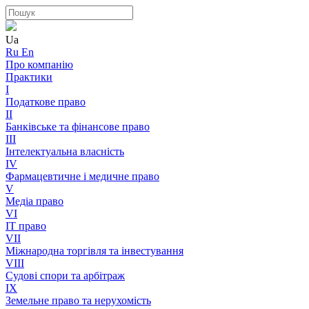
Ua
Ru
En
Про компанію
Практики
I
Податкове право
II
Банківське та фінансове право
III
Інтелектуальна власність
IV
Фармацевтичне і медичне право
V
Медіа право
VI
IT право
VII
Міжнародна торгівля та інвестування
VIII
Судові спори та арбітраж
IX
Земельне право та нерухомість