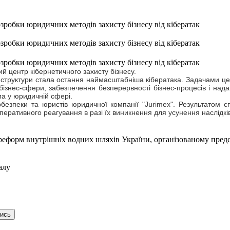
зробки юридичних методів захисту бізнесу від кібератак
зробки юридичних методів захисту бізнесу від кібератак
зробки юридичних методів захисту бізнесу від кібератак
й центр кібернетичного захисту бізнесу.
структури стала остання наймасштабніша кібератака. Задачами це
бізнес-сфери, забезпечення безперервності бізнес-процесів і нада
ма у юридичній сфері.
рбезпеки та юристів юридичної компанії "Jurimex". Результатом 
оперативного реагування в разі їх виникнення для усунення наслідк
 реформ внутрішніх водних шляхів України, організованому пре
алу
тись