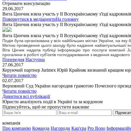
Отримати консультацію
29.06.2017
Вита Цинчик взялa участь у ІІ Всеукраїнському з'їзді кадровикі
Повернутися в медіацентр
На головну
Вита Цинчик взялa участь у ІІ Всеукраїнському з'їзді кадровикі
Вита Цинчик взялa участь у ІІ Всеукраїнському з'їзді кадровикі
П
одія була організована у всіх найбільших містах України, на яку
Метою проведення цього заходу було надання найактуальнішої інфо
Віта Цінчик надала публіці інформацію про послуги компанії J
прогалини в роботі суб'єктів господарювання з ведення кадрового 
Попередня
Наступна
27.06.2017
Керуючий партнер Jurimex Юрій Крайняк визнаний кращим юрист
Читати повністю
02.07.2017
Верховний Суд України нагородив грамотою Почесного президе
Читати повністю
Дивитися всі публікації
Юристи аналізують події в Україні та за кордоном
Підписуйтесь, щоб не пропустити важливе
Підписа
компанія
Про компанію
Команда
Нагороди
Кар'єра
Pro Bono
Інформаційн