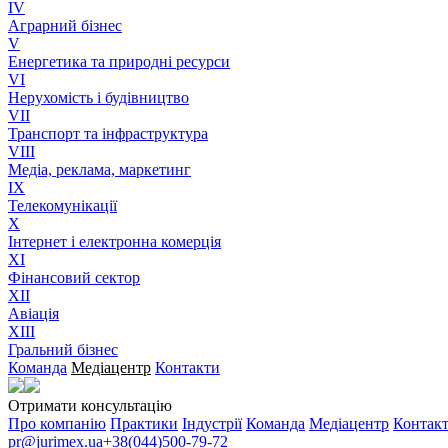
IV
Аграрний бізнес
V
Енергетика та природні ресурси
VI
Нерухомість і будівництво
VII
Транспорт та інфраструктура
VIII
Медіа, реклама, маркетинг
IX
Телекомунікації
X
Інтернет і електронна комерція
XI
Фінансовий сектор
XII
Авіація
XIII
Гральний бізнес
Команда
Медіацентр
Контакти
Отримати консультацію
Про компанію
Практики
Індустрії
Команда
Медіацентр
Контак
pr@jurimex.ua
+38(044)500-79-72