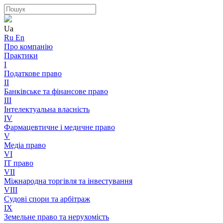
Ua
Ru
En
Про компанію
Практики
I
Податкове право
II
Банківське та фінансове право
III
Інтелектуальна власність
IV
Фармацевтичне і медичне право
V
Медіа право
VI
IT право
VII
Міжнародна торгівля та інвестування
VIII
Судові спори та арбітраж
IX
Земельне право та нерухомість