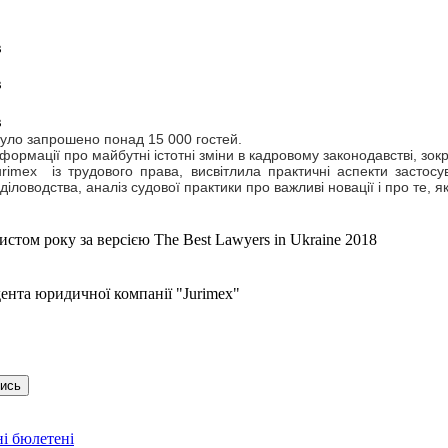
в
в
в
 було запрошено понад 15 000 гостей.
рмації про майбутні істотні зміни в кадровому законодавстві, зок
urimex із трудового права, висвітлила практичні аспекти застос
діловодства, аналіз судової практики про важливі новації і про те, 
ом року за версією The Best Lawyers in Ukraine 2018
нта юридичної компанії "Jurimex"
тись
і бюлетені