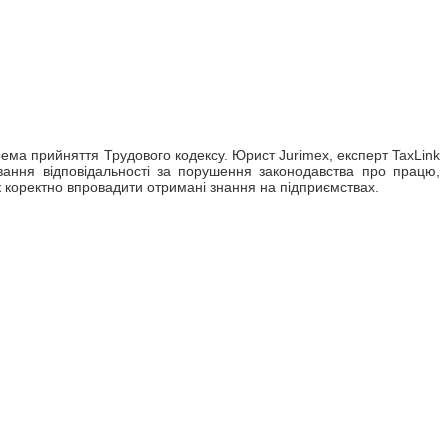
рема прийняття Трудового кодексу. Юрист Jurimex, експерт TaxLink
ування відповідальності за порушення законодавства про працю,
як коректно впровадити отримані знання на підприємствах.