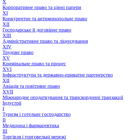
X
Корпоративне право та цінні папери
XI
Конкурентне та антимонопольне право
XII
Господарське й договірне право
XIII
Адмiнiстративне право та лiцензування
XIV
Трудове право
XV
Кримінальне право та процес
XVI
Інфраструктура та державно-приватне партнерство
XII
Авіація та повітряне право
XVII
Міжнародне оподаткування та транскордонні транзакції
Індустрії
I
Туризм і готельне господарство
II
Медицина і фармацевтика
III
Торгівля і торговельні мережі