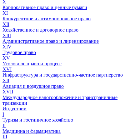
X
Корпоративное право и ценные бумаги
XI
Конкурентное и антимонопольное право
XII
Хозяйственное и договорное право
XIII
Административное право и лицензирование
XIV
Трудовое право
XV
Уголовное право и процесс
XVI
Инфраструктура и государственно-частное партнерство
XII
Авиация и воздушное право
XVII
Международное налогообложение и трансграничные
транзакции
Индустрии
I
Туризм и гостиничное хозяйство
II
Медицина и фармацевтика
III