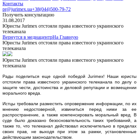
Контакты
pr@jurimex.ua
+38(044)500-79-72
Получить консультацию
31.08.2017
Юристы Jurimex отстояли права известного украинского
телеканала
Вернутся в медиацентр
На Главную
Юристы Jurimex отстояли права известного украинского
телеканала
Юристы Jurimex отстояли права известного украинского
телеканала
Р
ады поделиться еще одной победой Jurimex! Наши юристы
отстояли права известного украинского телеканала по делу о
защите чести, достоинства и деловой репутации и возмещении
морального вреда.
Истцы требовали разместить опровержение информации, по их
мнению недостоверной, извиниться перед ними за ее
распространение, а также компенсировать моральный вред. В
суде было доказано безосновательность таких требований, а
также то, что телеканал действовал исключительно в пределах
своих прав, не выходя при этом за рамки, установленные
действующим законодательством.