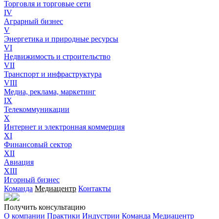
Торговля и торговые сети
IV
Аграрный бизнес
V
Энергетика и природные ресурсы
VI
Недвижимость и строительство
VII
Транспорт и инфраструктура
VIII
Медиа, реклама, маркетинг
IX
Телекоммуникации
X
Интернет и электронная коммерция
XI
Финансовый сектор
XII
Авиация
XIII
Игорный бизнес
Команда
Медиацентр
Контакты
Получить консультацию
О компании
Практики
Индустрии
Команда
Медиацентр