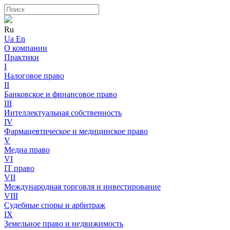
Ru
Ua
En
О компании
Практики
I
Налоговое право
II
Банковское и финансовое право
III
Интеллектуальная собственность
IV
Фармацевтическое и медицинское право
V
Медиа право
VI
IT право
VII
Международная торговля и инвестирование
VIII
Судебные споры и арбитраж
IX
Земельное право и недвижимость