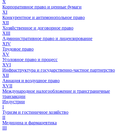
X
Корпоративное право и ценные бумаги
XI
Конкурентное и антимонопольное право
XII
Хозяйственное и договорное право
XIII
Административное право и лицензирование
XIV
Трудовое право
XV
Уголовное право и процесс
XVI
Инфраструктура и государственно-частное партнерство
XII
Авиация и воздушное право
XVII
Международное налогообложение и трансграничные
транзакции
Индустрии
I
Туризм и гостиничное хозяйство
II
Медицина и фармацевтика
III