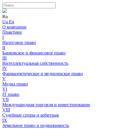
Ru
Ua
En
О компании
Практики
I
Налоговое право
II
Банковское и финансовое право
III
Интеллектуальная собственность
IV
Фармацевтическое и медицинское право
V
Медиа право
VI
IT право
VII
Международная торговля и инвестирование
VIII
Судебные споры и арбитраж
IX
Земельное право и недвижимость