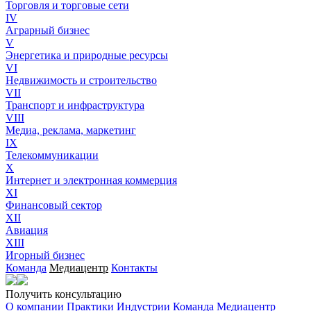
Торговля и торговые сети
IV
Аграрный бизнес
V
Энергетика и природные ресурсы
VI
Недвижимость и строительство
VII
Транспорт и инфраструктура
VIII
Медиа, реклама, маркетинг
IX
Телекоммуникации
X
Интернет и электронная коммерция
XI
Финансовый сектор
XII
Авиация
XIII
Игорный бизнес
Команда
Медиацентр
Контакты
Получить консультацию
О компании
Практики
Индустрии
Команда
Медиацентр