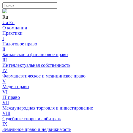
Ru
Ua
En
О компании
Практики
I
Налоговое право
II
Банковское и финансовое право
III
Интеллектуальная собственность
IV
Фармацевтическое и медицинское право
V
Медиа право
VI
IT право
VII
Международная торговля и инвестирование
VIII
Судебные споры и арбитраж
IX
Земельное право и недвижимость