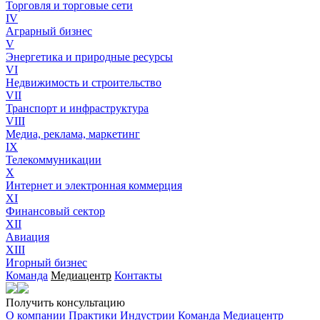
Торговля и торговые сети
IV
Аграрный бизнес
V
Энергетика и природные ресурсы
VI
Недвижимость и строительство
VII
Транспорт и инфраструктура
VIII
Медиа, реклама, маркетинг
IX
Телекоммуникации
X
Интернет и электронная коммерция
XI
Финансовый сектор
XII
Авиация
XIII
Игорный бизнес
Команда
Медиацентр
Контакты
Получить консультацию
О компании
Практики
Индустрии
Команда
Медиацентр