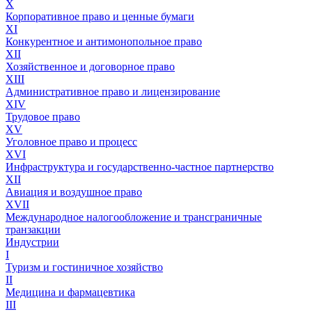
X
Корпоративное право и ценные бумаги
XI
Конкурентное и антимонопольное право
XII
Хозяйственное и договорное право
XIII
Административное право и лицензирование
XIV
Трудовое право
XV
Уголовное право и процесс
XVI
Инфраструктура и государственно-частное партнерство
XII
Авиация и воздушное право
XVII
Международное налогообложение и трансграничные
транзакции
Индустрии
I
Туризм и гостиничное хозяйство
II
Медицина и фармацевтика
III