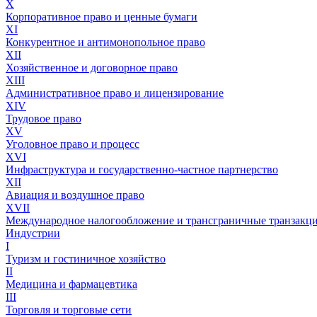
X
Корпоративное право и ценные бумаги
XI
Конкурентное и антимонопольное право
XII
Хозяйственное и договорное право
XIII
Административное право и лицензирование
XIV
Трудовое право
XV
Уголовное право и процесс
XVI
Инфраструктура и государственно-частное партнерство
XII
Авиация и воздушное право
XVII
Международное налогообложение и трансграничные транзакц
Индустрии
I
Туризм и гостиничное хозяйство
II
Медицина и фармацевтика
III
Торговля и торговые сети