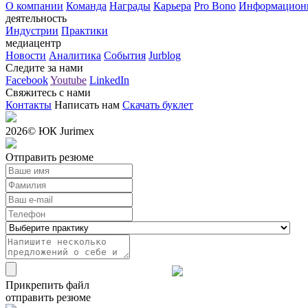
О компании
Команда
Награды
Карьера
Pro Bono
Информацион
деятельность
Индустрии
Практики
медиацентр
Новости
Аналитика
События
Jurblog
Следите за нами
Facebook
Youtube
LinkedIn
Свяжитесь с нами
Контакты
Написать нам
Скачать буклет
2026
© ЮК Jurimex
Отправить резюме
Прикрепить файл
отправить резюме