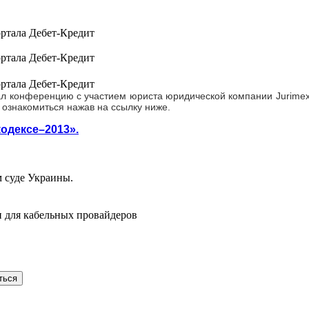
ортала Дебет-Кредит
ортала Дебет-Кредит
ортала Дебет-Кредит
ал конференцию с участием юриста юридической компании Jurimex
ознакомиться нажав на ссылку ниже.
одексе–2013».
 суде Украины.
 для кабельных провайдеров
ться