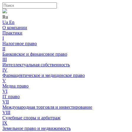
Ru
Ua
En
О компании
Практики
I
Налоговое право
II
Банковское и финансовое право
III
Интеллектуальная собственность
IV
Фармацевтическое и медицинское право
V
Медиа право
VI
IT право
VII
Международная торговля и инвестирование
VIII
Судебные споры и арбитраж
IX
Земельное право и недвижимость