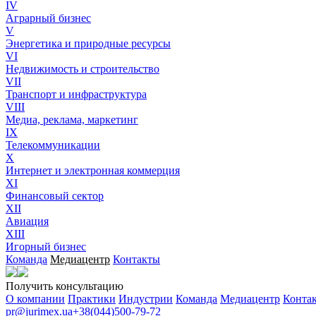
IV
Аграрный бизнес
V
Энергетика и природные ресурсы
VI
Недвижимость и строительство
VII
Транспорт и инфраструктура
VIII
Медиа, реклама, маркетинг
IX
Телекоммуникации
X
Интернет и электронная коммерция
XI
Финансовый сектор
XII
Авиация
XIII
Игорный бизнес
Команда
Медиацентр
Контакты
Получить консультацию
О компании
Практики
Индустрии
Команда
Медиацентр
Конта
pr@jurimex.ua
+38(044)500-79-72